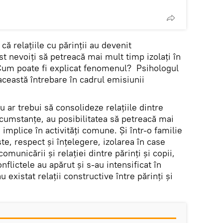
 că relațiile cu părinții au devenit
st nevoiți să petreacă mai mult timp izolați în
Cum poate fi explicat fenomenul? Psihologul
 această întrebare în cadrul emisiunii
iu ar trebui să consolideze relațiile dintre
ircumstanțe, au posibilitatea să petreacă mai
implice în activități comune. Și într-o familie
e, respect și înțelegere, izolarea în case
omunicării și relației dintre părinți și copii,
nflictele au apărut și s-au intensificat în
u existat relații constructive între părinți și