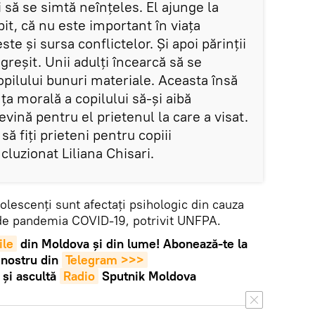
 să se simtă neînțeles. El ajunge la
bit, că nu este important în viața
ste și sursa conflictelor. Și apoi părinții
greșit. Unii adulți încearcă să se
pilului bunuri materiale. Aceasta însă
 morală a copilului să-și aibă
evină pentru el prietenul la care a visat.
să fiți prieteni pentru copiii
luzionat Liliana Chisari.
lescenți sunt afectați psihologic din cauza
de pandemia COVID-19, potrivit UNFPA.
ile
din Moldova și din lume! Abonează-te la
 nostru din
Telegram >>>
și ascultă
Radio
Sputnik Moldova