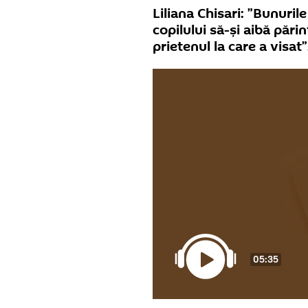
Liliana Chisari: ”Bunuri
copilului să-și aibă pări
prietenul la care a visat”
05:35