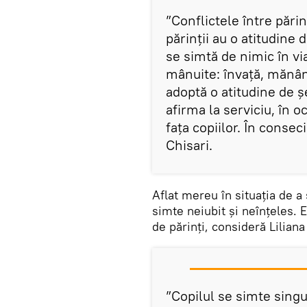
”Conflictele între părin
părinții au o atitudine
se simtă de nimic în via
mânuite: învață, mănânc
adoptă o atitudine de șe
afirma la serviciu, în o
fața copiilor. În consec
Chisari.
Aflat mereu în situația de a
simte neiubit și neînțeles. 
de părinți, consideră Liliana
”Copilul se simte sing