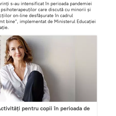
ărinți s-au intensificat în perioada pandemiei
psihoterapeuților care discută cu minorii și
cțiilor on-line desfășurate în cadrul
mt bine”, implementat de Ministerul Educației
ație.
Activități pentru copii în perioada de