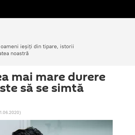
ameni ieșiți din tipare, istorii
atea noastră
ea mai mare durere
este să se simtă
21.06.2020
)