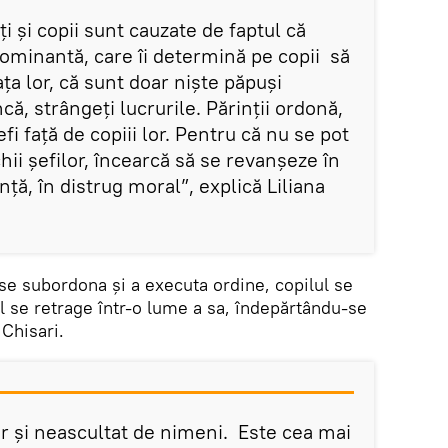
ți și copii sunt cauzate de faptul că
 dominantă, care îi determină pe copii să
ța lor, că sunt doar niște păpuși
ă, strângeți lucrurile. Părinții ordonă,
fi față de copiii lor. Pentru că nu se pot
chii șefilor, încearcă să se revanșeze în
ință, în distrug moral”, explică Liliana
 se subordona și a executa ordine, copilul se
El se retrage într-o lume a sa, îndepărtându-se
 Chisari.
ur și neascultat de nimeni. Este cea mai