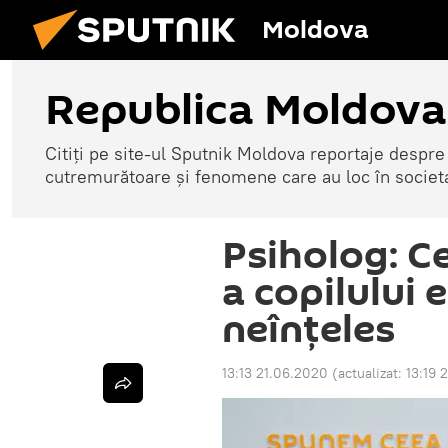
Moldova
Republica Moldova
Citiți pe site-ul Sputnik Moldova reportaje despre o
cutremurătoare și fenomene care au loc în societ
Psiholog: C
a copilului 
neînțeles
13:13 21.06.2020
(actualizat:
13:19 