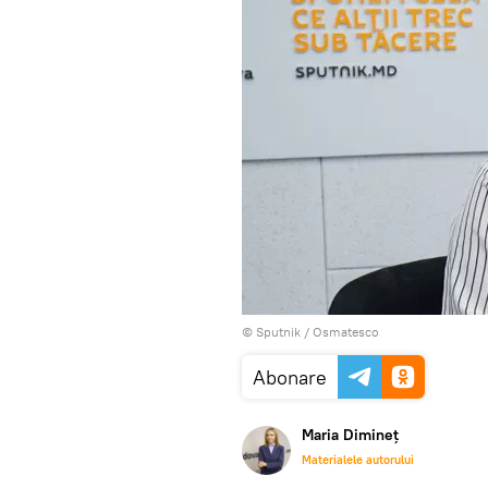
© Sputnik / Osmatesco
Abonare
Maria Dimineț
Materialele autorului