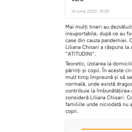
14 Iunie 2020, 19:30
Mai mulți tineri au dezvăluit
insuportabile, după ce au fo
case din cauza pandemiei. 
Liliana Chisari a răspuns la
”ATITUDINI”.
Teoretic, izolarea la domicil
părinți și copii. În aceste c
mult timp împreună și să se 
normală, unde există dragost
contribuie la îmbunătățirea c
consideră Liliana Chisari. Co
familiile unde niciodată nu a
copii.