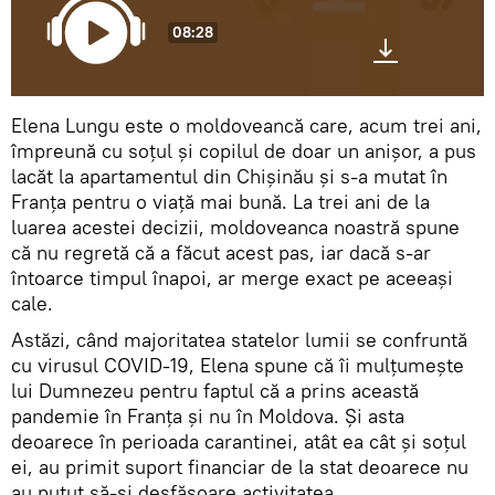
08:28
Elena Lungu este o moldoveancă care, acum trei ani,
împreună cu soțul și copilul de doar un anișor, a pus
lacăt la apartamentul din Chișinău și s-a mutat în
Franța pentru o viață mai bună. La trei ani de la
luarea acestei decizii, moldoveanca noastră spune
că nu regretă că a făcut acest pas, iar dacă s-ar
întoarce timpul înapoi, ar merge exact pe aceeași
cale.
Astăzi, când majoritatea statelor lumii se confruntă
cu virusul COVID-19, Elena spune că îi mulțumește
lui Dumnezeu pentru faptul că a prins această
pandemie în Franța și nu în Moldova. Și asta
deoarece în perioada carantinei, atât ea cât și soțul
ei, au primit suport financiar de la stat deoarece nu
au putut să-și desfășoare activitatea.