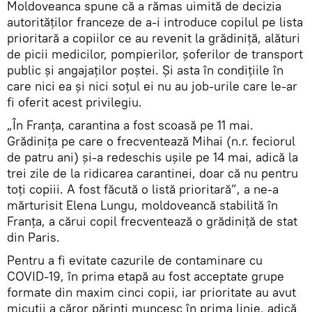
Moldoveanca spune că a rămas uimită de decizia
autorităților franceze de a-i introduce copilul pe lista
prioritară a copiilor ce au revenit la grădiniță, alături
de picii medicilor, pompierilor, șoferilor de transport
public și angajaților poștei. Și asta în condițiile în
care nici ea și nici soțul ei nu au job-urile care le-ar
fi oferit acest privilegiu.
„În Franța, carantina a fost scoasă pe 11 mai.
Grădinița pe care o frecventează Mihai (n.r. feciorul
de patru ani) și-a redeschis ușile pe 14 mai, adică la
trei zile de la ridicarea carantinei, doar că nu pentru
toți copiii. A fost făcută o listă prioritară”, a ne-a
mărturisit Elena Lungu, moldoveancă stabilită în
Franța, a cărui copil frecventează o grădiniță de stat
din Paris.
Pentru a fi evitate cazurile de contaminare cu
COVID-19, în prima etapă au fost acceptate grupe
formate din maxim cinci copii, iar prioritate au avut
micuții a căror părinți muncesc în prima linie, adică