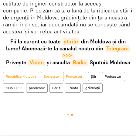
calitate de inginer constructor la aceeași
companie. Precizăm că la o lună de la ridicarea stării
de urgență în Moldova, grădinițele din țara noastră
rămân închise, iar deocamdată nu se cunoaște când
acestea își vor relua activitatea.
Fii la curent cu toate
știrile
din Moldova și din
lume! Abonează-te la canalul nostru din
Telegram 
>>>
Privește
Video
și ascultă
Radio
Sputnik Moldova
Republica Moldova
Societate
Podcasturi
Știri
Podcasturi
COVID-19
pandemie
Paris
Franța
grădiniță