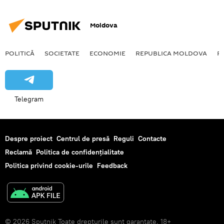
Moldova
POLITICĂ
SOCIETATE
ECONOMIE
REPUBLICA MOLDOVA
R
Telegram
Despre proiect
Centrul de presă
Reguli
Contacte
Reclamă
Politica de confidențialitate
Politica privind cookie-urile
Feedback
© 2026 Sputnik Toate drepturile sunt garantate. 18+