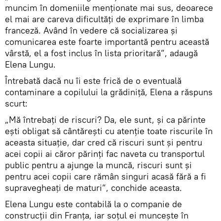
muncim în domeniile menționate mai sus, deoarece
el mai are careva dificultăți de exprimare în limba
franceză. Având în vedere că socializarea și
comunicarea este foarte importantă pentru această
vârstă, el a fost inclus în lista prioritară”, adaugă
Elena Lungu.
Întrebată dacă nu îi este frică de o eventuală
contaminare a copilului la grădiniță, Elena a răspuns
scurt:
„Mă întrebați de riscuri? Da, ele sunt, și ca părinte
ești obligat să cântărești cu atenție toate riscurile în
aceasta situație, dar cred că riscuri sunt și pentru
acei copii ai căror părinți fac naveta cu transportul
public pentru a ajunge la muncă, riscuri sunt și
pentru acei copii care rămân singuri acasă fără a fi
supravegheați de maturi”, conchide aceasta.
Elena Lungu este contabilă la o companie de
construcții din Franța, iar soțul ei muncește în