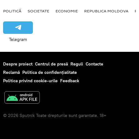
POLITICĂ
SOCIETATE
ECONOMIE
REPUBLICA MOLDOVA
R
Telegram
Despre proiect
Centrul de presă
Reguli
Contacte
Reclamă
Politica de confidențialitate
Politica privind cookie-urile
Feedback
© 2026 Sputnik Toate drepturile sunt garantate. 18+