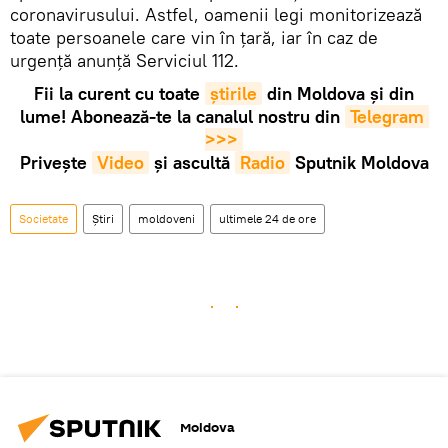
coronavirusului. Astfel, oamenii legi monitorizează
toate persoanele care vin în țară, iar în caz de
urgență anunță Serviciul 112.
Fii la curent cu toate
știrile
din Moldova și din
lume! Abonează-te la canalul nostru din
Telegram 
>>>
Privește
Video
și ascultă
Radio
Sputnik Moldova
Societate
Știri
moldoveni
ultimele 24 de ore
Moldova