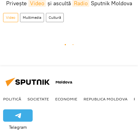
Privește
Video
și ascultă
Radio
Sputnik Moldova
Video
Multimedia
Cultură
Moldova
POLITICĂ
SOCIETATE
ECONOMIE
REPUBLICA MOLDOVA
R
Telegram