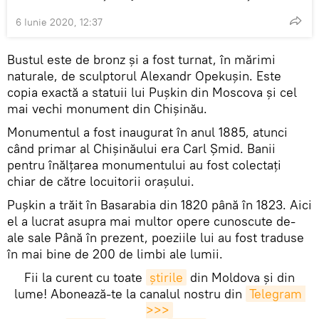
6 Iunie 2020, 12:37
Bustul este de bronz și a fost turnat, în mărimi
naturale, de sculptorul Alexandr Opekușin. Este
copia exactă a statuii lui Pușkin din Moscova și cel
mai vechi monument din Chișinău.
Monumentul a fost inaugurat în anul 1885, atunci
când primar al Chișinăului era Carl Șmid. Banii
pentru înălțarea monumentului au fost colectați
chiar de către locuitorii orașului.
Pușkin a trăit în Basarabia din 1820 până în 1823. Aici
el a lucrat asupra mai multor opere cunoscute de-
ale sale Până în prezent, poeziile lui au fost traduse
în mai bine de 200 de limbi ale lumii.
Fii la curent cu toate
știrile
din Moldova și din
lume! Abonează-te la canalul nostru din
Telegram 
>>>