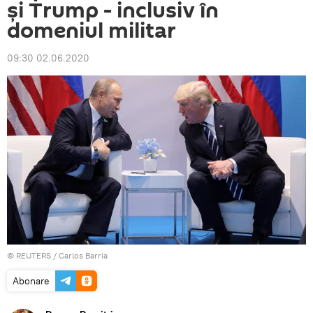
și Trump - inclusiv în
domeniul militar
09:30 02.06.2020
©
REUTERS
/ Carlos Barria
Abonare