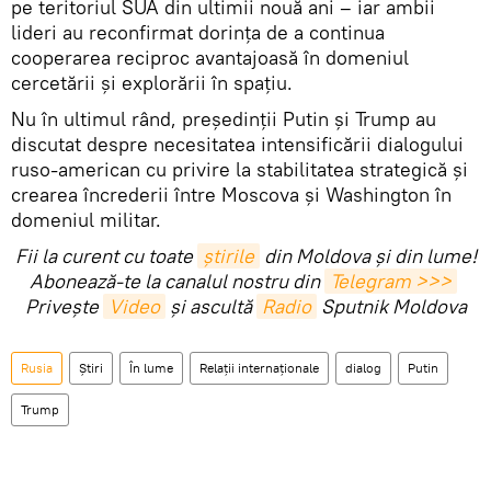
pe teritoriul SUA din ultimii nouă ani – iar ambii
lideri au reconfirmat dorința de a continua
cooperarea reciproc avantajoasă în domeniul
cercetării și explorării în spațiu.
Nu în ultimul rând, președinții Putin și Trump au
discutat despre necesitatea intensificării dialogului
ruso-american cu privire la stabilitatea strategică și
crearea încrederii între Moscova și Washington în
domeniul militar.
Fii la curent cu toate
știrile
din Moldova și din lume!
Abonează-te la canalul nostru din
Telegram >>>
Privește
Video
și ascultă
Radio
Sputnik Moldova
Rusia
Știri
În lume
Relații internaționale
dialog
Putin
Trump