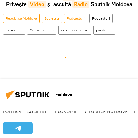
Privește
Video
și ascultă
Radio
Sputnik Moldova
Republica Moldova
Societate
Podcasturi
Podcasturi
Economie
Comerț online
expert economic
pandemie
Moldova
POLITICĂ
SOCIETATE
ECONOMIE
REPUBLICA MOLDOVA
R