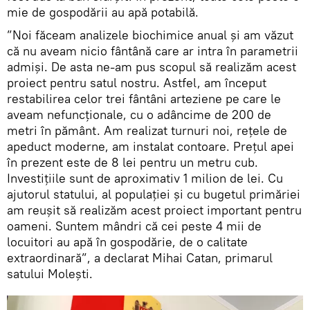
mie de gospodării au apă potabilă.
”Noi făceam analizele biochimice anual și am văzut
că nu aveam nicio fântână care ar intra în parametrii
admiși. De asta ne-am pus scopul să realizăm acest
proiect pentru satul nostru. Astfel, am început
restabilirea celor trei fântâni arteziene pe care le
aveam nefuncționale, cu o adâncime de 200 de
metri în pământ. Am realizat turnuri noi, rețele de
apeduct moderne, am instalat contoare. Prețul apei
în prezent este de 8 lei pentru un metru cub.
Investițiile sunt de aproximativ 1 milion de lei. Cu
ajutorul statului, al populației și cu bugetul primăriei
am reușit să realizăm acest proiect important pentru
oameni. Suntem mândri că cei peste 4 mii de
locuitori au apă în gospodărie, de o calitate
extraordinară”, a declarat Mihai Catan, primarul
satului Molești.