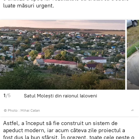
luate măsuri urgent.
1
/5
Satul Molești din raionul Ialoveni
© Photo : Mihai Catan
Astfel, a început să fie construit un sistem de
apeduct modern, iar acum câteva zile proiectul a
fost dus la bun sfârșit. În prezent, toate cele peste o