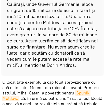
Călărași, unde Guvernul Germaniei alocă
un grant de 15 milioane de euro în faza I și
încă 10 milioane în faza a II-a. Una dintre
condițiile pentru Moldova la acest proiect
este să asigure contribuția de 10%. În total,
avem granturi în valoare de 80 de milioane
de euro. Acum lucrăm ca să identificăm noi
surse de finanțare. Nu avem acum credite
luate, dar discutăm cu donatorii ca să
vedem cum le putem accesa la rate mai
mici”, a menționat Dorin Andros.
O localitate exemplu la capitolul aprovizionare cu
apă este satul Molești din raionul Ialoveni. Primarul
satului, Mihai Catan, a povestit pentru
Spunik 
Moldova
că, în urmă cu patru ani, în sat a fost făcută
o analiză a apei, iar rezultatele au arătat că trebuie