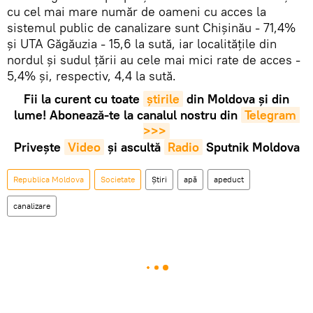
cu cel mai mare număr de oameni cu acces la
sistemul public de canalizare sunt Chișinău - 71,4%
și UTA Găgăuzia - 15,6 la sută, iar localităţile din
nordul și sudul țării au cele mai mici rate de acces -
5,4% și, respectiv, 4,4 la sută.
Fii la curent cu toate
știrile
din Moldova și din
lume! Abonează-te la canalul nostru din
Telegram 
>>>
Privește
Video
și ascultă
Radio
Sputnik Moldova
Republica Moldova
Societate
Știri
apă
apeduct
canalizare