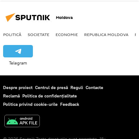
Moldova
POLITICĂ
SOCIETATE
ECONOMIE
REPUBLICA MOLDOVA
R
Telegram
Despre proiect
Centrul de presă
Reguli
Contacte
Reclamă
Politica de confidențialitate
Politica privind cookie-urile
Feedback