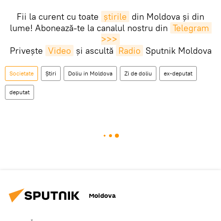
Fii la curent cu toate
știrile
din Moldova și din
lume! Abonează-te la canalul nostru din
Telegram 
>>>
Privește
Video
și ascultă
Radio
Sputnik Moldova
Societate
Știri
Doliu in Moldova
Zi de doliu
ex-deputat
deputat
Moldova