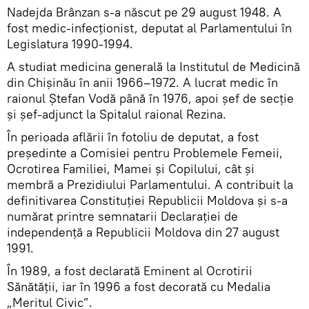
Nadejda Brânzan s-a născut pe 29 august 1948. A
fost medic-infecționist, deputat al Parlamentului în
Legislatura 1990-1994.
A studiat medicina generală la Institutul de Medicină
din Chișinău în anii 1966–1972. A lucrat medic în
raionul Ștefan Vodă până în 1976, apoi șef de secție
și șef-adjunct la Spitalul raional Rezina.
În perioada aflării în fotoliu de deputat, a fost
președinte a Comisiei pentru Problemele Femeii,
Ocrotirea Familiei, Mamei și Copilului, cât și
membră a Prezidiului Parlamentului. A contribuit la
definitivarea Constituției Republicii Moldova și s-a
numărat printre semnatarii Declarației de
independență a Republicii Moldova din 27 august
1991.
În 1989, a fost declarată Eminent al Ocrotirii
Sănătății, iar în 1996 a fost decorată cu Medalia
„Meritul Civic”.