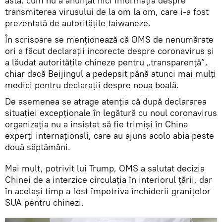
asta, cum nu a anunțat nici informația despre
transmiterea virusului de la om la om, care i-a fost
prezentată de autoritățile taiwaneze.
În scrisoare se menționează că OMS de nenumărate
ori a făcut declarații incorecte despre coronavirus și
a lăudat autoritățile chineze pentru „transparență”,
chiar dacă Beijingul a pedepsit până atunci mai mulți
medici pentru declarații despre noua boală.
De asemenea se atrage atenția că după declararea
situației excepționale în legătură cu noul coronavirus
organizația nu a insistat să fie trimiși în China
experți internaționali, care au ajuns acolo abia peste
două săptămâni.
Mai mult, potrivit lui Trump, OMS a salutat decizia
Chinei de a interzice circulația în interiorul țării, dar
în același timp a fost împotriva închiderii granițelor
SUA pentru chinezi.