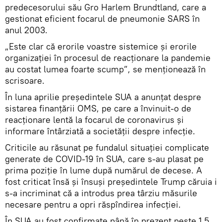
predecesorului său Gro Harlem Brundtland, care a
gestionat eficient focarul de pneumonie SARS în
anul 2003.
„Este clar că erorile voastre sistemice și erorile
organizației în procesul de reacționare la pandemie
au costat lumea foarte scump”, se menționează în
scrisoare.
În luna aprilie președintele SUA a anunțat despre
sistarea finanțării OMS, pe care a învinuit-o de
reacționare lentă la focarul de coronavirus și
informare întârziată a societății despre infecție.
Criticile au răsunat pe fundalul situației complicate
generate de COVID-19 în SUA, care s-au plasat pe
prima poziție în lume după numărul de decese. A
fost criticat însă și însuși președintele Trump căruia i
s-a incriminat că a introdus prea târziu măsurile
necesare pentru a opri răspîndirea infecției.
În SUA au fost confirmate până în prezent peste 1,5