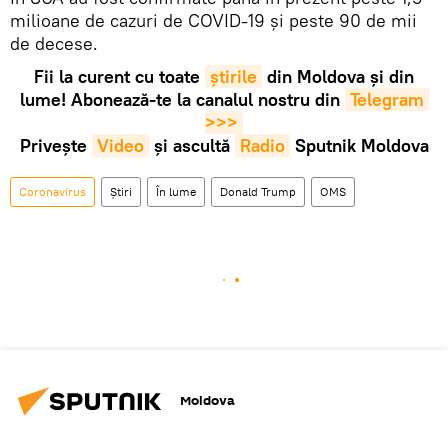
milioane de cazuri de COVID-19 și peste 90 de mii
de decese.
Fii la curent cu toate
știrile
din Moldova și din
lume! Abonează-te la canalul nostru din
Telegram 
>>>
Privește
Video
și ascultă
Radio
Sputnik Moldova
Coronavirus
Știri
În lume
Donald Trump
OMS
Moldova