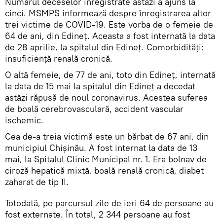
Numărul deceselor înregistrate astăzi a ajuns la
cinci. MSMPS informează despre înregistrarea altor
trei victime de COVID-19. Este vorba de o femeie de
64 de ani, din Edineț. Aceasta a fost internată la data
de 28 aprilie, la spitalul din Edineț. Comorbidități:
insuficiență renală cronică.
O altă femeie, de 77 de ani, toto din Edineț, internată
la data de 15 mai la spitalul din Edineț a decedat
astăzi răpusă de noul coronavirus. Acestea suferea
de boală cerebrovasculară, accident vascular
ischemic.
Cea de-a treia victimă este un bărbat de 67 ani, din
municipiul Chișinău. A fost internat la data de 13
mai, la Spitalul Clinic Municipal nr. 1. Era bolnav de
ciroză hepatică mixtă, boală renală cronică, diabet
zaharat de tip II.
Totodată, pe parcursul zile de ieri 64 de persoane au
fost externate. În total, 2 344 persoane au fost