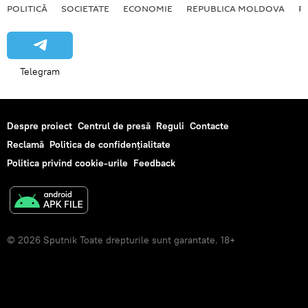
POLITICĂ
SOCIETATE
ECONOMIE
REPUBLICA MOLDOVA
R
Telegram
Despre proiect
Centrul de presă
Reguli
Contacte
Reclamă
Politica de confidențialitate
Politica privind cookie-urile
Feedback
© 2026 Sputnik Toate drepturile sunt garantate. 18+