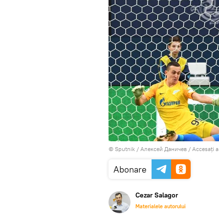
© Sputnik / Алексей Даничев
/
Accesați 
Abonare
Cezar Salagor
Materialele autorului