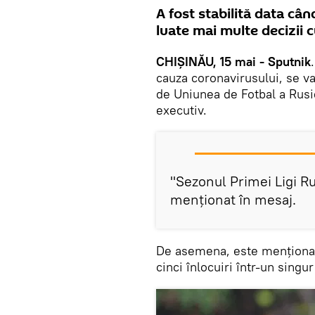
A fost stabilită data cân
luate mai multe decizii c
CHIȘINĂU, 15 mai - Sputnik
cauza coronavirusului, se va
de Uniunea de Fotbal a Rusie
executiv.
"Sezonul Primei Ligi Rus
menționat în mesaj.
De asemena, este menționat 
cinci înlocuiri într-un singu