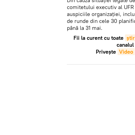
Din cauza situației legate d
comitetului executiv al UFR 
auspiciile organizației, incl
de runde din cele 30 planifi
până la 31 mai.
Fii la curent cu toate
știr
canalul
Privește
Video