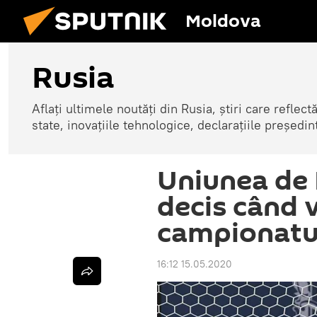
Moldova
Rusia
Aflați ultimele noutăți din Rusia, știri care reflectă
state, inovațiile tehnologice, declarațiile președinte
Uniunea de 
decis când v
campionatul
16:12 15.05.2020