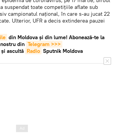
e epidemia de coronavirus, pe 17 martie, biroul
a suspendat toate competițiile aflate sub
usiv campionatul național, în care s-au jucat 22
cate. Ulterior, UFR a decis extinderea pauzei
ile
din Moldova și din lume! Abonează-te la
 nostru din
Telegram >>>
și ascultă
Radio
Sputnik Moldova