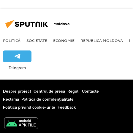
Moldova
POLITICĂ
SOCIETATE
ECONOMIE
REPUBLICA MOLDOVA
R
Telegram
Despre proiect
Centrul de presă
Reguli
Contacte
Reclamă
Politica de confidențialitate
Politica privind cookie-urile
Feedback