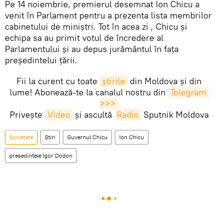
Pe 14 noiembrie, premierul desemnat Ion Chicu a
venit în Parlament pentru a prezenta lista membrilor
cabinetului de miniștri. Tot în acea zi , Chicu și
echipa sa au primit votul de încredere al
Parlamentului și au depus jurământul în fața
președintelui țării.
Fii la curent cu toate
știrile
din Moldova și din
lume! Abonează-te la canalul nostru din
Telegram 
>>>
Privește
Video
și ascultă
Radio
Sputnik Moldova
Societate
Știri
Guvernul Chicu
Ion Chicu
președintele Igor Dodon