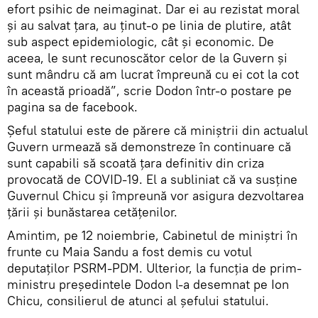
efort psihic de neimaginat. Dar ei au rezistat moral
și au salvat țara, au ținut-o pe linia de plutire, atât
sub aspect epidemiologic, cât și economic. De
aceea, le sunt recunoscător celor de la Guvern și
sunt mândru că am lucrat împreună cu ei cot la cot
în această prioadă”, scrie Dodon într-o postare pe
pagina sa de facebook.
Șeful statului este de părere că miniștrii din actualul
Guvern urmează să demonstreze în continuare că
sunt capabili să scoată țara definitiv din criza
provocată de COVID-19. El a subliniat că va susține
Guvernul Chicu și împreună vor asigura dezvoltarea
țării și bunăstarea cetățenilor.
Amintim, pe 12 noiembrie, Cabinetul de miniștri în
frunte cu Maia Sandu a fost demis cu votul
deputaților PSRM-PDM. Ulterior, la funcția de prim-
ministru președintele Dodon l-a desemnat pe Ion
Chicu, consilierul de atunci al șefului statului.