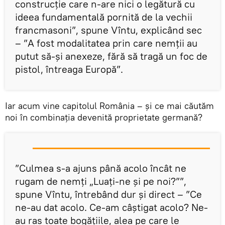
construcție care n-are nici o legătură cu
ideea fundamentală pornită de la vechii
francmasoni”, spune Vîntu, explicând sec
– ”A fost modalitatea prin care nemții au
putut să-și anexeze, fără să tragă un foc de
pistol, întreaga Europă”.
Iar acum vine capitolul România – și ce mai căutăm
noi în combinația devenită proprietate germană?
”Culmea s-a ajuns până acolo încât ne
rugam de nemți „Luați-ne și pe noi?””,
spune Vîntu, întrebând dur și direct – ”Ce
ne-au dat acolo. Ce-am câștigat acolo? Ne-
au ras toate bogățiile, alea pe care le