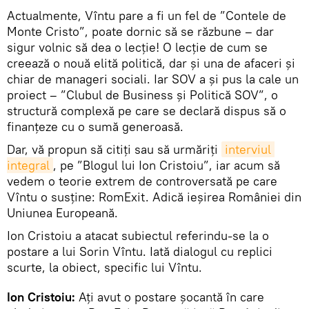
Actualmente, Vîntu pare a fi un fel de ”Contele de
Monte Cristo”, poate dornic să se răzbune – dar
sigur volnic să dea o lecție! O lecție de cum se
creează o nouă elită politică, dar și una de afaceri și
chiar de manageri sociali. Iar SOV a și pus la cale un
proiect – ”Clubul de Business și Politică SOV”, o
structură complexă pe care se declară dispus să o
finanțeze cu o sumă generoasă.
Dar, vă propun să citiți sau să urmăriți
interviul 
integral
, pe ”Blogul lui Ion Cristoiu”, iar acum să
vedem o teorie extrem de controversată pe care
Vîntu o susține: RomExit. Adică ieșirea României din
Uniunea Europeană.
Ion Cristoiu a atacat subiectul referindu-se la o
postare a lui Sorin Vîntu. Iată dialogul cu replici
scurte, la obiect, specific lui Vîntu.
Ion Cristoiu:
Ați avut o postare șocantă în care