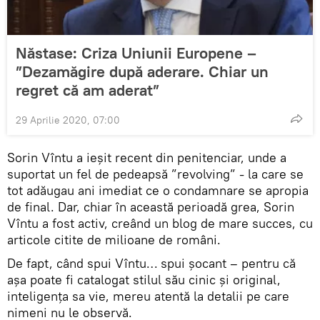
Năstase: Criza Uniunii Europene –
”Dezamăgire după aderare. Chiar un
regret că am aderat”
29 Aprilie 2020, 07:00
Sorin Vîntu a ieșit recent din penitenciar, unde a
suportat un fel de pedeapsă ”revolving” - la care se
tot adăugau ani imediat ce o condamnare se apropia
de final. Dar, chiar în această perioadă grea, Sorin
Vîntu a fost activ, creând un blog de mare succes, cu
articole citite de milioane de români.
De fapt, când spui Vîntu… spui șocant – pentru că
așa poate fi catalogat stilul său cinic și original,
inteligența sa vie, mereu atentă la detalii pe care
nimeni nu le observă.