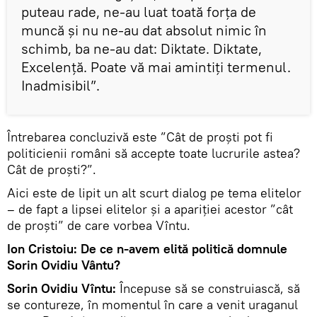
puteau rade, ne-au luat toată forța de
muncă și nu ne-au dat absolut nimic în
schimb, ba ne-au dat: Diktate. Diktate,
Excelență. Poate vă mai amintiți termenul.
Inadmisibil”.
Întrebarea concluzivă este ”Cât de proști pot fi
politicienii români să accepte toate lucrurile astea?
Cât de proști?”.
Aici este de lipit un alt scurt dialog pe tema elitelor
– de fapt a lipsei elitelor și a apariției acestor ”cât
de proști” de care vorbea Vîntu.
Ion Cristoiu: De ce n-avem elită politică domnule
Sorin Ovidiu Vântu?
Sorin Ovidiu Vîntu:
Începuse să se construiască, să
se contureze, în momentul în care a venit uraganul