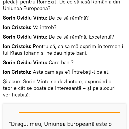
pledați pentru RomExit. De ce să iasă România din
Uniunea Europeană?
Sorin Ovidiu Vîntu:
De ce să rămînă?
Ion Cristoiu:
Vă întreb?
Sorin Ovidiu Vîntu:
De ce să rămînă, Excelență?
Ion Cristoiu:
Pentru că, ca să mă exprim în termenii
lui Klaus Iohannis, ne dau niște bani.
Sorin Ovidiu Vîntu:
Care bani?
Ion Cristoiu:
Asta cam așa e? Întrebați-l pe el.
Și acum Sorin Vîntu se dezlănțuie, expunând o
teorie cât se poate de interesantă – și pe alocuri
verificabilă:
”Dragul meu, Uniunea Europeană este o