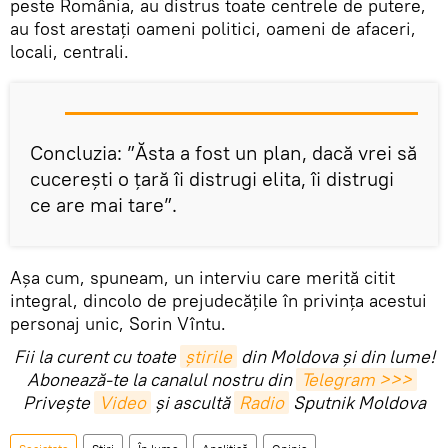
peste România, au distrus toate centrele de putere,
au fost arestați oameni politici, oameni de afaceri,
locali, centrali.
Concluzia: ”Ăsta a fost un plan, dacă vrei să
cucerești o țară îi distrugi elita, îi distrugi
ce are mai tare”.
Așa cum, spuneam, un interviu care merită citit
integral, dincolo de prejudecățile în privința acestui
personaj unic, Sorin Vîntu.
Fii la curent cu toate
știrile
din Moldova și din lume!
Abonează-te la canalul nostru din
Telegram >>>
Privește
Video
și ascultă
Radio
Sputnik Moldova