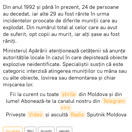
Din anul 1992 şi până în prezent, 24 de persoane
au decedat, iar alte 29 au fost rănite în urma
incidentelor proocate de diferite muniţii care au
explodat. Din numărul total al celor care au avut
de suferit, opt copii au murit, iar alţi șase au fost
răniţi.
Ministerul Apărării atenţionează cetățenii să anunțe
autorităţile locale în cazul în care depistează obiecte
explozive neidentificate. Specialiștii susțin că este
categoric interzisă atingerea muniţiilor cu mâna sau
cu alte obiecte, lovirea sau demontarea și chiar
mișcarea lor.
Fii la curent cu toate
știrile
din Moldova și din
lume! Abonează-te la canalul nostru din
Telegram 
>>>
Privește
Video
și ascultă
Radio
Sputnik Moldova
Societate
Știri
muniții
geniști