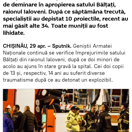
de deminare în apropierea satului Bălțați,
raionul Ialoveni. După ce săptămâna trecută,
specialiștii au depistat 10 proiectile, recent au
mai găsit alte 34. Toate muniții au fost
lihidate.
CHIȘINĂU, 29 apr. – Sputnik.
Geniștii Armatei
Naționale continuă se verifice împrejurimile satului
Bălțați din raionul Ialoveni, după ce doi minori de
acolo au ajuns în stare gravă la spital. Cei doi copii
de 13 și, respectiv, 14 ani au suferit diverse
traumatisme după ce au detonat un explozibil.