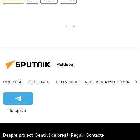
Moldova
POLITICĂ
SOCIETATE
ECONOMIE
REPUBLICA MOLDOVA
R
Telegram
Despre proiect
Centrul de presă
Reguli
Contacte