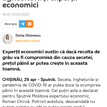
economici
18:30 29.04.2020
Abonare
Doina Chiorescu
Materialele autorului
Experții economici susțin că dacă recolta de
grâu va fi compromisă din cauza secetei,
prețul pâinii ar putea crește în această
toamnă.
CHIȘINĂU, 29 apr - Sputnik.
Seceta, înghețurile și
pandemia de COVID-19 ar putea duce la scumpirea
pâinii în această toamnă. Cel puțin asta a declarat
pentru Sputnik Moldova expertului economic,
Roman Chircă. Potrivit acestuia, deocamdată nu
putem estima cu cât ar putea crește prețul