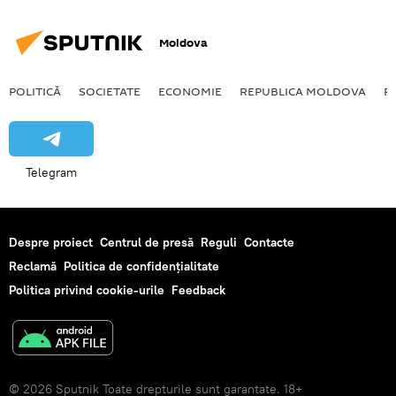
Moldova
POLITICĂ
SOCIETATE
ECONOMIE
REPUBLICA MOLDOVA
R
Telegram
Despre proiect
Centrul de presă
Reguli
Contacte
Reclamă
Politica de confidențialitate
Politica privind cookie-urile
Feedback
© 2026 Sputnik Toate drepturile sunt garantate. 18+