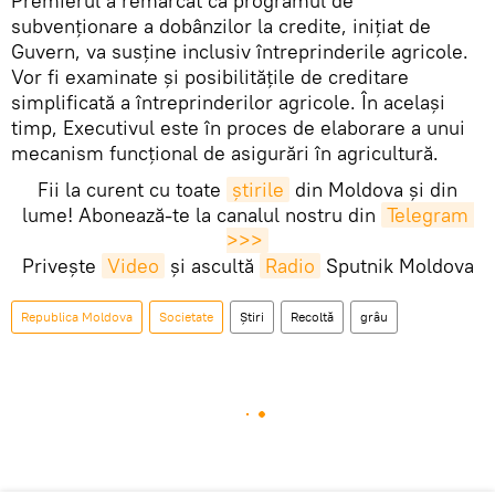
Premierul a remarcat că programul de
subvenționare a dobânzilor la credite, inițiat de
Guvern, va susține inclusiv întreprinderile agricole.
Vor fi examinate și posibilitățile de creditare
simplificată a întreprinderilor agricole. În același
timp, Executivul este în proces de elaborare a unui
mecanism funcțional de asigurări în agricultură.
Fii la curent cu toate
știrile
din Moldova și din
lume! Abonează-te la canalul nostru din
Telegram 
>>>
Privește
Video
și ascultă
Radio
Sputnik Moldova
Republica Moldova
Societate
Știri
Recoltă
grâu