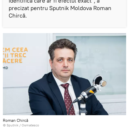
identifica care ar fi efectul exact”, a
precizat pentru Sputnik Moldova Roman
Chircă.
Roman Chircă
© Sputnik / Osmatesco