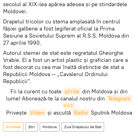
secolul al XIX-lea apărea adesea şi pe stindardele
Moldovei.
Drapelul tricolor cu stema amplasată în centrul
fâşiei galbene a fost legiferat oficial la Prima
Sesiune a Sovietului Suprem al R.S.S. Moldova din
27 aprilie 1990.
Autorul stemei de stat este regretatul Gheorghe
Vrabie. El a fost un artist plastic și grafician care a
fost decorat cu cea mai înaltă distincție de stat a
Republicii Moldova — „Cavalerul Ordinului
Republicii".
Fii la curent cu toate
știrile
din Moldova și din
lume! Abonează-te la canalul nostru din
Telegram 
>>>
Privește
Video
și ascultă
Radio
Sputnik Moldova
Societate
Știri
Moldova
Ziua Drapelului de Stat