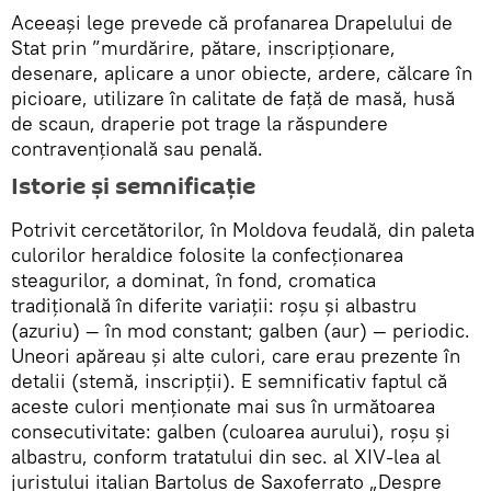
Aceeași lege prevede că profanarea Drapelului de
Stat prin ”murdărire, pătare, inscripţionare,
desenare, aplicare a unor obiecte, ardere, călcare în
picioare, utilizare în calitate de faţă de masă, husă
de scaun, draperie pot trage la răspundere
contravențională sau penală.
Istorie și semnificație
Potrivit cercetătorilor, în Moldova feudală, din paleta
culorilor heraldice folosite la confecţionarea
steagurilor, a dominat, în fond, cromatica
tradiţională în diferite variaţii: roşu şi albastru
(azuriu) — în mod constant; galben (aur) — periodic.
Uneori apăreau şi alte culori, care erau prezente în
detalii (stemă, inscripţii). E semnificativ faptul că
aceste culori menţionate mai sus în următoarea
consecutivitate: galben (culoarea aurului), roşu şi
albastru, conform tratatului din sec. al XIV-lea al
juristului italian Bartolus de Saxoferrato „Despre