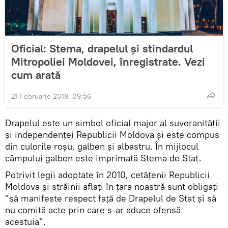
Oficial: Stema, drapelul și stindardul
Mitropoliei Moldovei, înregistrate. Vezi
cum arată
21 Februarie 2018, 09:56
Drapelul este un simbol oficial major al suveranităţii
şi independenţei Republicii Moldova și este compus
din culorile roșu, galben și albastru. În mijlocul
câmpului galben este imprimată Stema de Stat.
Potrivit legii adoptate în 2010, cetăţenii Republicii
Moldova şi străinii aflaţi în țara noastră sunt obligați
”să manifeste respect faţă de Drapelul de Stat şi să
nu comită acte prin care s-ar aduce ofensă
acestuia”.