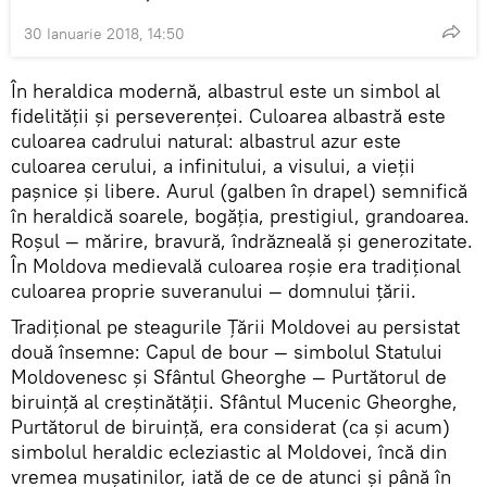
30 Ianuarie 2018, 14:50
În heraldica modernă, albastrul este un simbol al
fidelităţii şi perseverenţei. Culoarea albastră este
culoarea cadrului natural: albastrul azur este
culoarea cerului, a infinitului, a visului, a vieţii
paşnice şi libere. Aurul (galben în drapel) semnifică
în heraldică soarele, bogăţia, prestigiul, grandoarea.
Roşul — mărire, bravură, îndrăzneală şi generozitate.
În Moldova medievală culoarea roşie era tradiţional
culoarea proprie suveranului — domnului ţării.
Tradiţional pe steagurile Ţării Moldovei au persistat
două însemne: Capul de bour — simbolul Statului
Moldovenesc şi Sfântul Gheorghe — Purtătorul de
biruinţă al creştinătăţii. Sfântul Mucenic Gheorghe,
Purtătorul de biruinţă, era considerat (ca şi acum)
simbolul heraldic ecleziastic al Moldovei, încă din
vremea muşatinilor, iată de ce de atunci şi până în