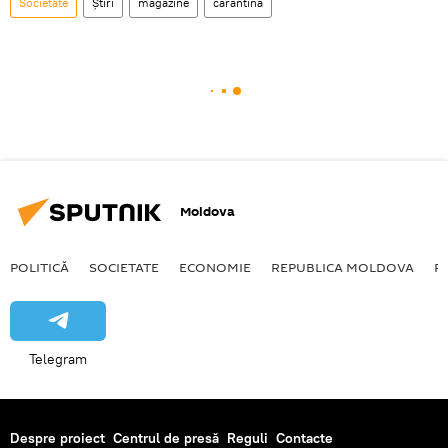
Societate
Știri
magazine
carantina
Moldova
POLITICĂ
SOCIETATE
ECONOMIE
REPUBLICA MOLDOVA
R
Telegram
Despre proiect
Centrul de presă
Reguli
Contacte