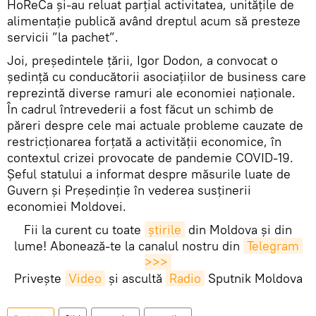
HoReCa și-au reluat parțial activitatea, unitățile de
alimentație publică având dreptul acum să presteze
servicii ”la pachet”.
Joi, președintele țării, Igor Dodon, a convocat o
ședință cu conducătorii asociațiilor de business care
reprezintă diverse ramuri ale economiei naționale.
În cadrul întrevederii a fost făcut un schimb de
păreri despre cele mai actuale probleme cauzate de
restricționarea forțată a activității economice, în
contextul crizei provocate de pandemie COVID-19.
Șeful statului a informat despre măsurile luate de
Guvern și Președinție în vederea susținerii
economiei Moldovei.
Fii la curent cu toate
știrile
din Moldova și din
lume! Abonează-te la canalul nostru din
Telegram 
>>>
Privește
Video
și ascultă
Radio
Sputnik Moldova