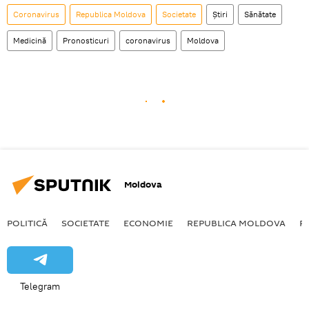
Coronavirus
Republica Moldova
Societate
Știri
Sănătate
Medicină
Pronosticuri
coronavirus
Moldova
Moldova
POLITICĂ
SOCIETATE
ECONOMIE
REPUBLICA MOLDOVA
R
Telegram