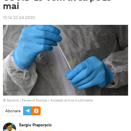
mai
10:14 22.04.2020
© Sputnik / Евгений Биятов
/
Accesați arhiva multimedia
Abonare
Sergiu Praporșcic