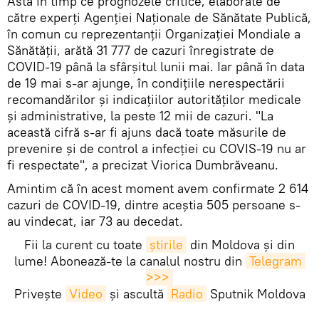
Asta în timp ce prognozele critice, elaborate de
către experți Agenției Naționale de Sănătate Publică,
în comun cu reprezentanții Organizației Mondiale a
Sănătății, arătă 31 777 de cazuri înregistrate de
COVID-19 până la sfârșitul lunii mai. Iar până în data
de 19 mai s-ar ajunge, în condițiile nerespectării
recomandărilor și indicațiilor autorităților medicale
și administrative, la peste 12 mii de cazuri. "La
această cifră s-ar fi ajuns dacă toate măsurile de
prevenire și de control a infecției cu COVIS-19 nu ar
fi respectate", a precizat Viorica Dumbrăveanu.
Amintim că în acest moment avem confirmate 2 614
cazuri de COVID-19, dintre aceștia 505 persoane s-
au vindecat, iar 73 au decedat.
Fii la curent cu toate
știrile
din Moldova și din
lume! Abonează-te la canalul nostru din
Telegram 
>>>
Privește
Video
și ascultă
Radio
Sputnik Moldova