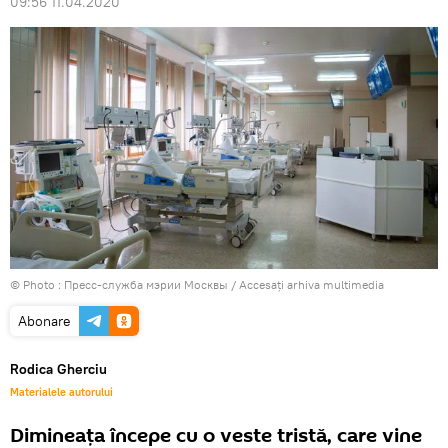
09:56 11.04.2020
© Photo : Пресс-служба мэрии Москвы
/
Accesați arhiva multimedia
Abonare
Rodica Gherciu
Materialele autorului
Dimineața începe cu o veste tristă, care vine