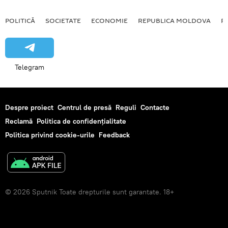
POLITICĂ
SOCIETATE
ECONOMIE
REPUBLICA MOLDOVA
R
Telegram
Despre proiect
Centrul de presă
Reguli
Contacte
Reclamă
Politica de confidențialitate
Politica privind cookie-urile
Feedback
© 2026 Sputnik Toate drepturile sunt garantate. 18+