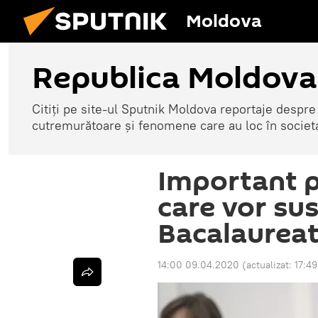
Moldova
Republica Moldova
Citiți pe site-ul Sputnik Moldova reportaje despre o
cutremurătoare și fenomene care au loc în societ
Important p
care vor sus
Bacalaureat
14:00 09.04.2020
(actualizat:
17:4