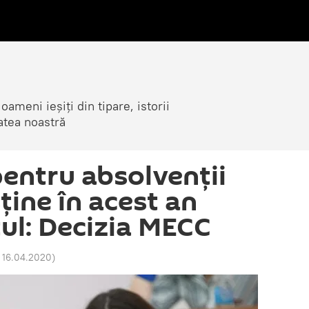
ameni ieșiți din tipare, istorii
atea noastră
entru absolvenții
ține în acest an
ul: Decizia MECC
9 16.04.2020
)