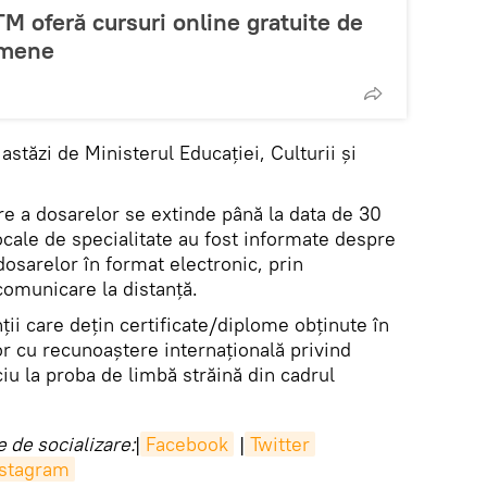
M oferă cursuri online gratuite de
amene
astăzi de Ministerul Educației, Culturii și
e a dosarelor se extinde până la data de 30
locale de specialitate au fost informate despre
osarelor în format electronic, prin
comunicare la distanță.
ii care dețin certificate/diplome obținute în
 cu recunoaștere internațională privind
ciu la proba de limbă străină din cadrul
 de socializare:
|
Facebook
|
Twitter
nstagram