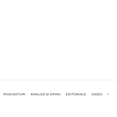
PODCASTURI
ANALIZE ȘI OPINII
EDITORIALE
VIDEO
GALE