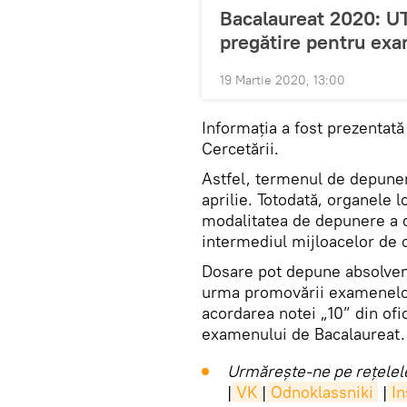
Bacalaureat 2020: UT
pregătire pentru ex
19 Martie 2020, 13:00
Informația a fost prezentată 
Cercetării.
Astfel, termenul de depuner
aprilie. Totodată, organele 
modalitatea de depunere a d
intermediul mijloacelor de 
Dosare pot depune absolvenț
urma promovării examenelor
acordarea notei „10” din ofi
examenului de Bacalaureat.
Urmărește-ne pe rețelele
|
VK
|
Odnoklassniki
|
I