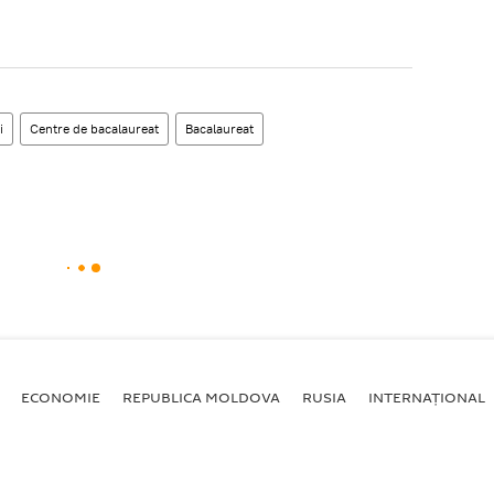
i
Centre de bacalaureat
Bacalaureat
ECONOMIE
REPUBLICA MOLDOVA
RUSIA
INTERNAȚIONAL