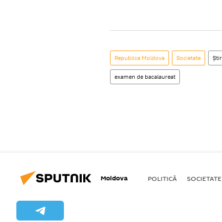
Republica Moldova
Societate
Știr
examen de bacalaureat
Moldova
POLITICĂ
SOCIETATE