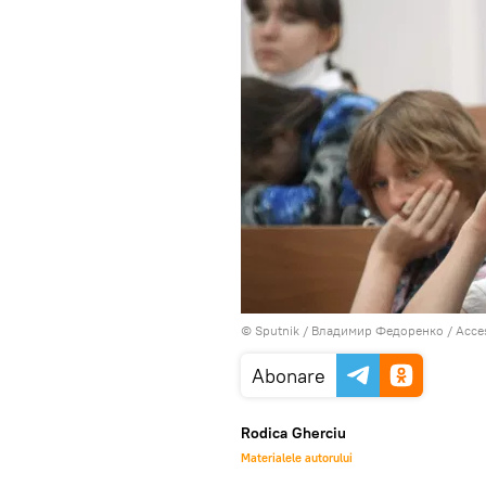
© Sputnik / Владимир Федоренко
/
Acces
Abonare
Rodica Gherciu
Materialele autorului