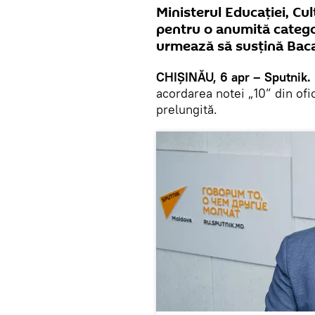
Ministerul Educației, Cult
pentru o anumită categori
urmează să susțină Baca
CHIȘINĂU, 6 apr – Sputnik.
acordarea notei „10” din ofi
prelungită.