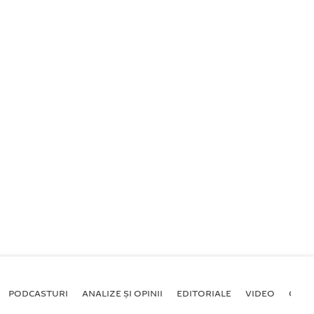
PODCASTURI
ANALIZE ȘI OPINII
EDITORIALE
VIDEO
GALE