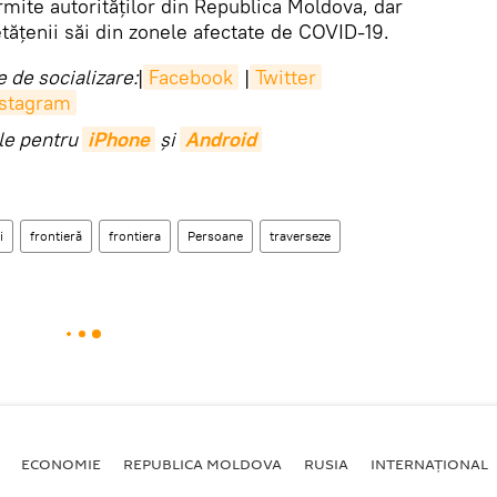
rmite autorităților din Republica Moldova, dar
etățenii săi din zonele afectate de COVID-19.
 de socializare:
|
Facebook
|
Twitter
nstagram
ile pentru
iPhone
și
Android
i
frontieră
frontiera
Persoane
traverseze
ECONOMIE
REPUBLICA MOLDOVA
RUSIA
INTERNAȚIONAL