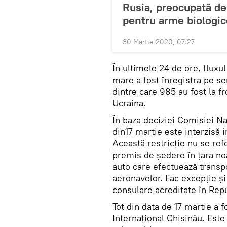
Rusia, preocupată de
pentru arme biologic
30 Martie 2020, 07:27
În ultimele 24 de ore, fluxu
mare a fost înregistra pe se
dintre care 985 au fost la 
Ucraina.
În baza deciziei Comisiei Na
din17 martie este interzisă i
Această restricție nu se refe
premis de ședere în țara noa
auto care efectuează transp
aeronavelor. Fac excepție și
consulare acreditate în Rep
Tot din data de 17 martie a f
Internațional Chișinău. Este