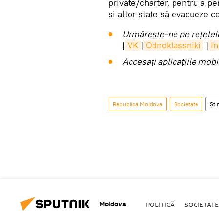
private/charter, pentru a pe
și altor state să evacueze c
Urmărește-ne pe rețelele
|
VK
|
Odnoklassniki
|
I
Accesaţi aplicaţiile mob
Republica Moldova
Societate
Știr
Moldova
POLITICĂ
SOCIETATE