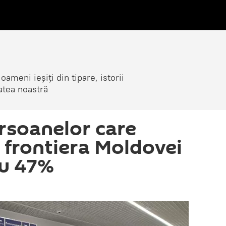
ameni ieșiți din tipare, istorii
atea noastră
rsoanelor care
 frontiera Moldovei
cu 47%