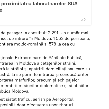
 proximitatea laboratoarelor SUA
e
l de pasageri a constituit 2 291. Un număr mai
nsul de intrare în Moldova, 1 563 de persoane,
frontiera moldo-română și 578 la cea cu
ționale Extraordinare de Sănătate Publică,
ntrarea în Moldova a cetățenilor străini.
ră la străini și apatrizii domiciliați sau care au
stră. Li se permite intrarea și conducătorilor
ortarea mărfurilor, precum și echipajelor
 membrii misiunilor diplomatice şi ai oficiilor
ublica Moldova.
ost sistat traficul aerian pe Aeroportul
 posibilă doar efectuarea unor zboruri