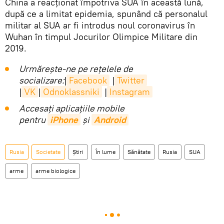
China a reacționat împotriva SUA în această lună,
după ce a limitat epidemia, spunând că personalul
militar al SUA ar fi introdus noul coronavirus în
Wuhan în timpul Jocurilor Olimpice Militare din
2019.
Urmărește-ne pe rețelele de
socializare:
|
Facebook
|
Twitter
|
VK
|
Odnoklassniki
|
Instagram
Accesaţi aplicaţiile mobile
pentru
iPhone
și
Android
Rusia
Societate
Știri
În lume
Sănătate
Rusia
SUA
arme
arme biologice