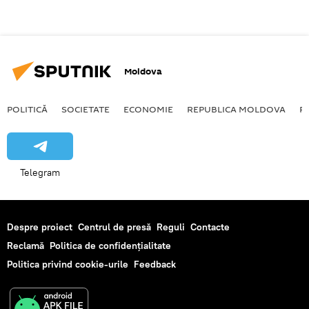
Moldova
POLITICĂ
SOCIETATE
ECONOMIE
REPUBLICA MOLDOVA
R
Telegram
Despre proiect
Centrul de presă
Reguli
Contacte
Reclamă
Politica de confidențialitate
Politica privind cookie-urile
Feedback