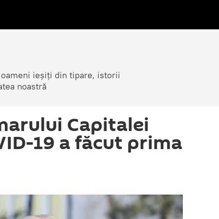
ameni ieșiți din tipare, istorii
atea noastră
marului Capitalei
ID-19 a făcut prima