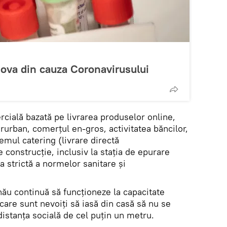
ova din cauza Coronavirusului
cială bazată pe livrarea produselor online,
erurban, comerțul en-gros, activitatea băncilor,
temul catering (livrare directă
 construcție, inclusiv la stația de epurare
a strictă a normelor sanitare și
nău continuă să funcționeze la capacitate
are sunt nevoiți să iasă din casă să nu se
istanța socială de cel puțin un metru.