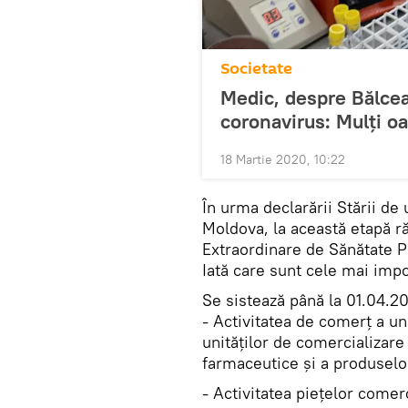
Societate
Medic, despre Bălcea
coronavirus: Mulți o
18 Martie 2020, 10:22
În urma declarării Stării de
Moldova, la această etapă r
Extraordinare de Sănătate Pu
Iată care sunt cele mai impo
Se sistează până la 01.04.2
- Activitatea de comerț a un
unităților de comercializar
farmaceutice și a produselor
- Activitatea piețelor comerc