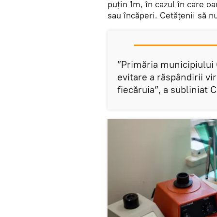
puțin 1m, în cazul în care oa
sau încăperi. Cetățenii să n
”Primăria municipiului
evitare a răspândirii v
fiecăruia”, a subliniat 