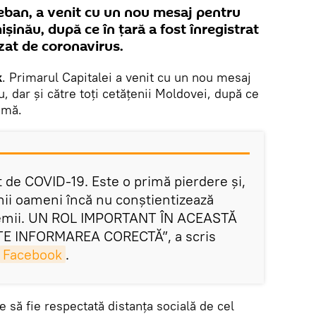
Ceban, a venit cu un nou mesaj pentru
hișinău, după ce în țară a fost înregistrat
zat de coronavirus.
k
. Primarul Capitalei a venit cu un nou mesaj
u, dar și către toți cetățenii Moldovei, după ce
imă.
 de COVID-19. Este o primă pierdere și,
nii oameni încă nu conștientizează
ndemii. UN ROL IMPORTANT ÎN ACEASTĂ
TE INFORMAREA CORECTĂ”, a scris
Facebook
.
e să fie respectată distanța socială de cel