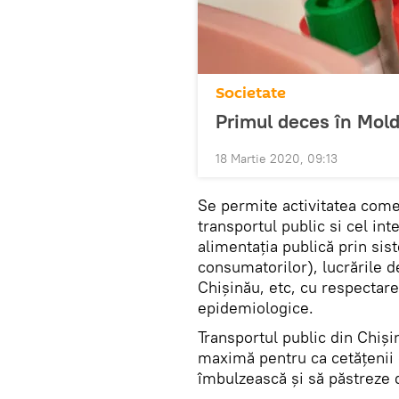
Societate
Primul deces în Mold
18 Martie 2020, 09:13
Se permite activitatea comer
transportul public si cel int
alimentația publică prin sis
consumatorilor), lucrările de
Chișinău, etc, cu respectare
epidemiologice.
Transportul public din Chiși
maximă pentru ca cetățenii c
îmbulzească și să păstreze d