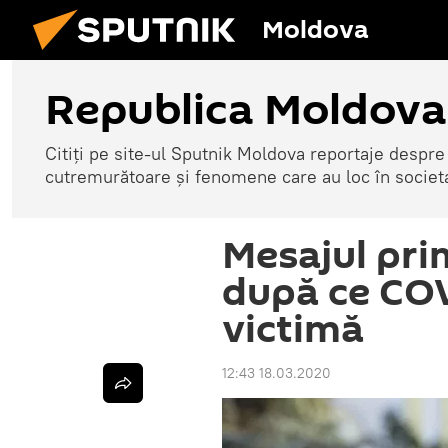
Moldova
Republica Moldova
Citiți pe site-ul Sputnik Moldova reportaje despre o
cutremurătoare și fenomene care au loc în societ
Mesajul pri
după ce COV
victimă
12:43 18.03.2020