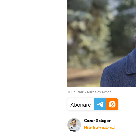
© Sputnik / Miroslav Rotari
Abonare
Cezar Salagor
Materialele autorului