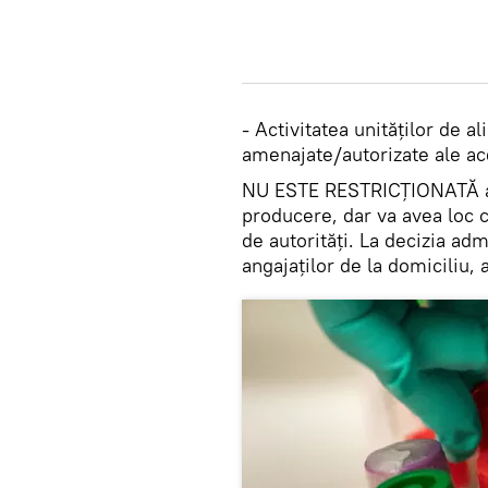
- Activitatea unităților de al
amenajate/autorizate ale ac
NU ESTE RESTRICȚIONATĂ act
producere, dar va avea loc
de autorități. La decizia ad
angajaților de la domiciliu, 