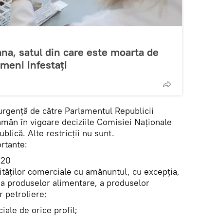
na, satul din care este moarta de
ameni infestați
 urgență de către Parlamentul Republicii
ămân în vigoare deciziile Comisiei Naționale
blică. Alte restricții nu sunt.
rtante:
020
ităților comerciale cu amănuntul, cu excepția,
e a produselor alimentare, a produselor
 petroliere;
iale de orice profil;