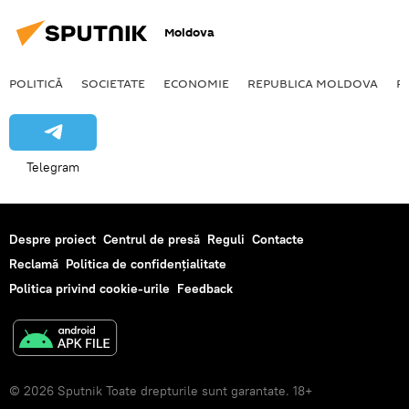
Moldova
POLITICĂ
SOCIETATE
ECONOMIE
REPUBLICA MOLDOVA
R
Telegram
Despre proiect
Centrul de presă
Reguli
Contacte
Reclamă
Politica de confidențialitate
Politica privind cookie-urile
Feedback
© 2026 Sputnik Toate drepturile sunt garantate. 18+