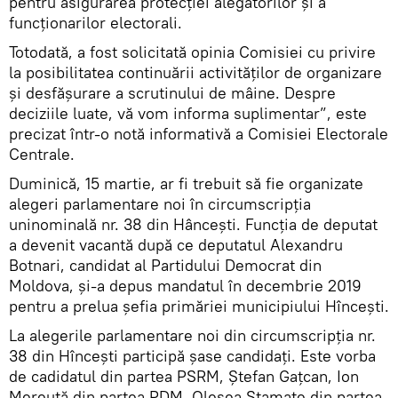
pentru asigurarea protecției alegătorilor și a
funcționarilor electorali.
Totodată, a fost solicitată opinia Comisiei cu privire
la posibilitatea continuării activităților de organizare
și desfășurare a scrutinului de mâine. Despre
deciziile luate, vă vom informa suplimentar”, este
precizat într-o notă informativă a Comisiei Electorale
Centrale.
Duminică, 15 martie, ar fi trebuit să fie organizate
alegeri parlamentare noi în circumscripția
uninominală nr. 38 din Hâncești. Funcția de deputat
a devenit vacantă după ce deputatul Alexandru
Botnari, candidat al Partidului Democrat din
Moldova, și-a depus mandatul în decembrie 2019
pentru a prelua șefia primăriei municipiului Hîncești.
La alegerile parlamentare noi din circumscripția nr.
38 din Hîncești participă șase candidați. Este vorba
de cadidatul din partea PSRM, Ștefan Gațcan, Ion
Mereuță din partea PDM, Olesea Stamate din partea