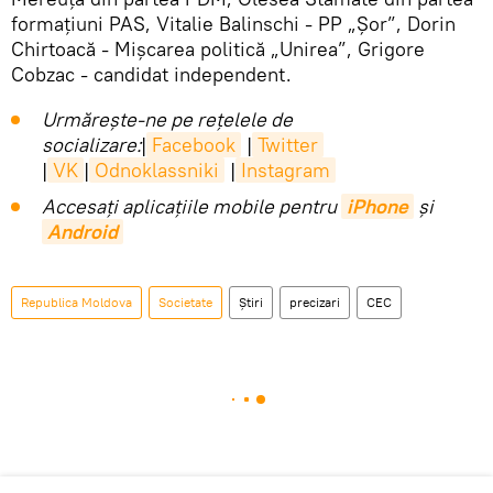
formațiuni PAS, Vitalie Balinschi - PP „Șor”, Dorin
Chirtoacă - Mișcarea politică „Unirea”, Grigore
Cobzac - candidat independent.
Urmărește-ne pe rețelele de
socializare:
|
Facebook
|
Twitter
|
VK
|
Odnoklassniki
|
Instagram
Accesaţi aplicaţiile mobile pentru
iPhone
și
Android
Republica Moldova
Societate
Știri
precizari
CEC