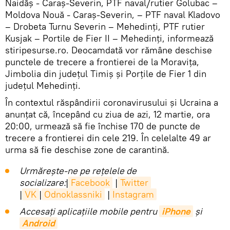
Naidăş - Caraş-Severin, PTF naval/rutier Golubac –
Moldova Nouă - Caraş-Severin, – PTF naval Kladovo
– Drobeta Turnu Severin – Mehedinţi, PTF rutier
Kusjak – Portile de Fier II – Mehedinţi, informează
stiripesurse.ro. Deocamdată vor rămâne deschise
punctele de trecere a frontierei de la Moraviţa,
Jimbolia din judeţul Timiş şi Porțile de Fier 1 din
judeţul Mehedinţi.
În contextul răspândirii coronavirusului și Ucraina a
anunțat că, începând cu ziua de azi, 12 martie, ora
20:00, urmează să fie închise 170 de puncte de
trecere a frontierei din cele 219. În celelalte 49 ar
urma să fie deschise zone de carantină.
Urmărește-ne pe rețelele de
socializare:
|
Facebook
|
Twitter
|
VK
|
Odnoklassniki
|
Instagram
Accesaţi aplicaţiile mobile pentru
iPhone
și
Android