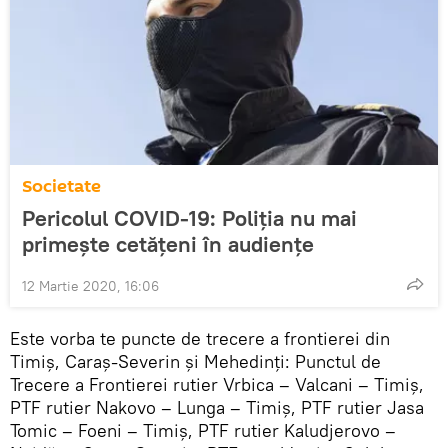
Societate
Pericolul COVID-19: Poliția nu mai
primește cetățeni în audiențe
12 Martie 2020, 16:06
Este vorba te puncte de trecere a frontierei din
Timiş, Caraş-Severin şi Mehedinţi: Punctul de
Trecere a Frontierei rutier Vrbica – Valcani – Timiş,
PTF rutier Nakovo – Lunga – Timiş, PTF rutier Jasa
Tomic – Foeni – Timiş, PTF rutier Kaludjerovo –