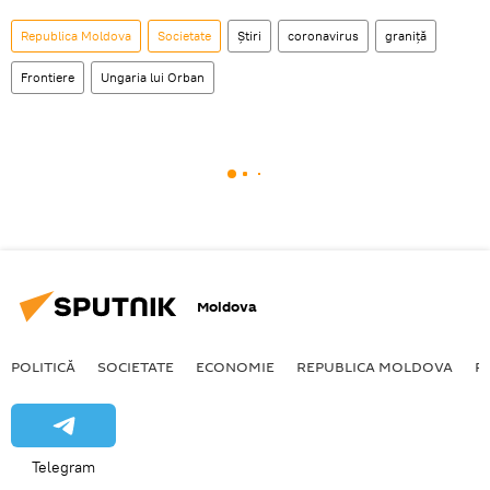
Republica Moldova
Societate
Știri
coronavirus
graniță
Frontiere
Ungaria lui Orban
Moldova
POLITICĂ
SOCIETATE
ECONOMIE
REPUBLICA MOLDOVA
R
Telegram