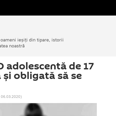
ameni ieșiți din tipare, istorii
atea noastră
 O adolescentă de 17
 și obligată să se
8 06.03.2020
)