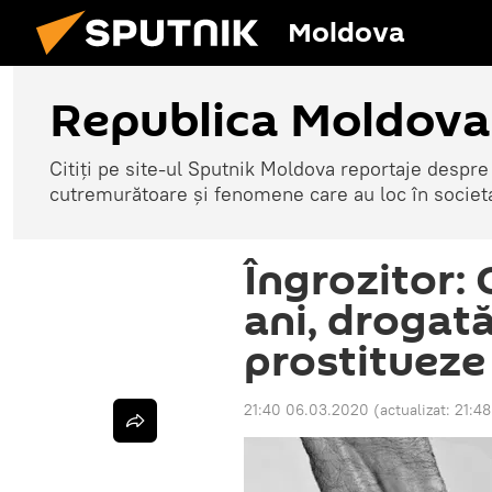
Moldova
Republica Moldova
Citiți pe site-ul Sputnik Moldova reportaje despre o
cutremurătoare și fenomene care au loc în societ
Îngrozitor:
ani, drogată
prostitueze
21:40 06.03.2020
(actualizat:
21:4