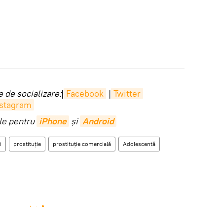
 de socializare:
|
Facebook
|
Twitter
nstagram
ile pentru
iPhone
și
Android
i
prostituție
prostituție comercială
Adolescentă