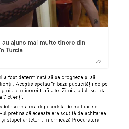
 au ajuns mai multe tinere din
în Turcia
ni a fost determinată să se drogheze și să
lienții. Aceștia apelau în baza publicității de pe
agini ale minorei traficate. Zilnic, adolescenta
 7 clienți.
, adolescenta era deposedată de mijloacele
ul pretins că aceasta era scutită de achitarea
ei și stupefiantelor”, informează Procuratura