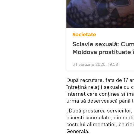
Societate
Sclavie sexuală: Cum
Moldova prostituate 
6 Februarie 2020, 19:58
După recrutare, fata de 17 a
întrețină relații sexuale cu c
internet care conținea și im
urma să deservească până la
„După prestarea serviciilor
bănești acumulate, din motiv
costului alimentației, chiri
Generală.