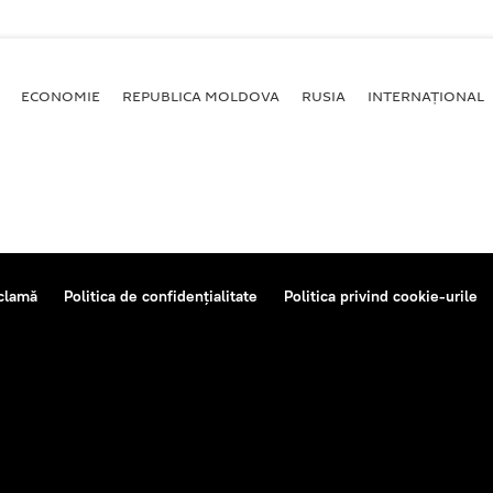
ECONOMIE
REPUBLICA MOLDOVA
RUSIA
INTERNAȚIONAL
clamă
Politica de confidențialitate
Politica privind cookie-urile