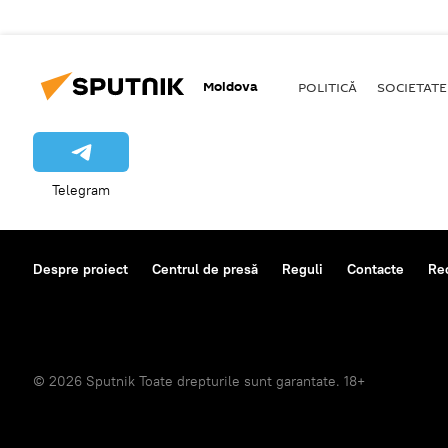
Moldova
POLITICĂ
SOCIETATE
Telegram
Despre proiect
Centrul de presă
Reguli
Contacte
Re
© 2026 Sputnik Toate drepturile sunt garantate. 18+