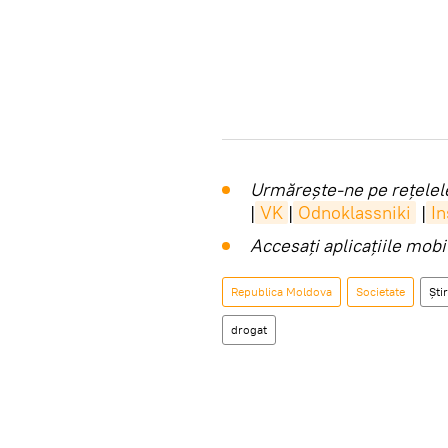
Urmărește-ne pe rețelele
|
VK
|
Odnoklassniki
|
I
Accesaţi aplicaţiile mob
Republica Moldova
Societate
Știr
drogat