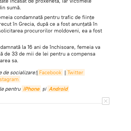
itate încasat de proxenetă, iar victimele
din sumă.
emeia condamnată pentru trafic de ființe
recut în Grecia, după ce a fost anunțată în
solicitarea procurorilor moldoveni, ea a fost
ndamnată la 16 ani de închisoare, femeia va
ă de 33 de mii de lei pentru a compensa
darea sa.
 de socializare:
|
Facebook
|
Twitter
nstagram
ile pentru
iPhone
și
Android