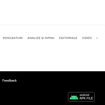
PODCASTURI
ANALIZE ȘI OPINII
EDITORIALE
VIDEO
GALE
Feedback