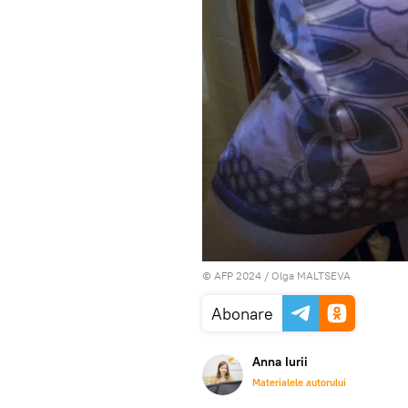
© AFP 2024 / Olga MALTSEVA
Abonare
Anna Iurii
Materialele autorului