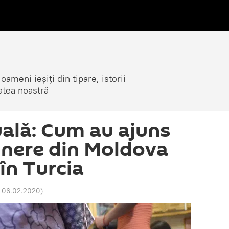
ameni ieșiți din tipare, istorii
atea noastră
uală: Cum au ajuns
inere din Moldova
în Turcia
9 06.02.2020
)