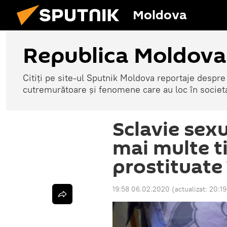
Moldova
Republica Moldova
Citiți pe site-ul Sputnik Moldova reportaje despre o
cutremurătoare și fenomene care au loc în societ
Sclavie sex
mai multe t
prostituate 
19:58 06.02.2020
(actualizat:
20:1