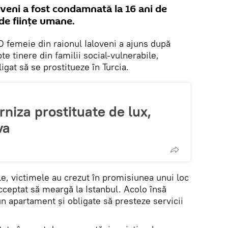
oveni a fost condamnată la 16 ani de
 de ființe umane.
 O femeie din raionul Ialoveni a ajuns după
pte tinere din familii social-vulnerabile,
ligat să se prostitueze în Turcia.
rniza prostituate de lux,
va
le, victimele au crezut în promisiunea unui loc
cceptat să meargă la Istanbul. Acolo însă
-un apartament și obligate să presteze servicii