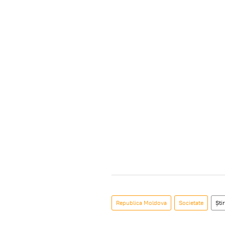
Republica Moldova
Societate
Știr