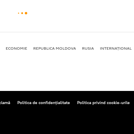
ECONOMIE
REPUBLICA MOLDOVA
RUSIA
INTERNAȚIONAL
clamă
Politica de confidențialitate
Politica privind cookie-urile