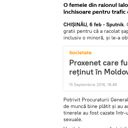
O femeie din raionul Ial
închisoare pentru trafic
CHIȘINĂU, 6 feb - Sputnik
.
gratii pentru că a racolat șa
inclusiv o minoră, și le-a ob
Societate
Proxenet care fu
reţinut în Moldo
15 Septembrie 2016, 18:48
Potrivit Procuraturii Genera
de muncă bine plătit și au a
tinerele au fost cazate într
sexuale.