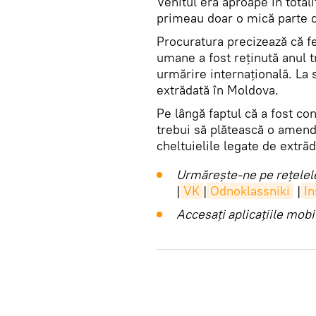
Venitul era aproape în total
primeau doar o mică parte 
Procuratura precizează că f
umane a fost reținută anul t
urmărire internațională. La 
extrădată în Moldova.
Pe lângă faptul că a fost co
trebui să plătească o amend
cheltuielile legate de extră
Urmărește-ne pe rețelele
|
VK
|
Odnoklassniki
|
I
Accesaţi aplicaţiile mob