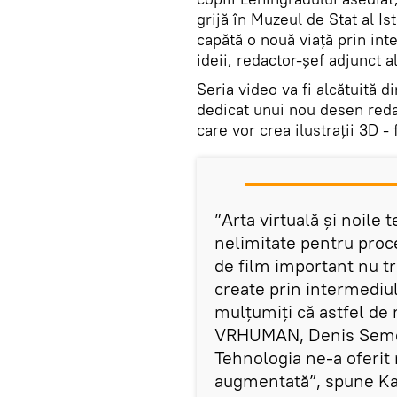
grijă în Muzeul de Stat al Is
capătă o nouă viață prin int
ideii, redactor-șef adjunct a
Seria video va fi alcătuită d
dedicat unui nou desen redat
care vor crea ilustrații 3D - 
”Arta virtuală și noile
nelimitate pentru proce
de film important nu tr
create prin intermediu
mulțumiți că astfel de 
VRHUMAN, Denis Semeno
Tehnologia ne-a oferit m
augmentată”, spune Kar