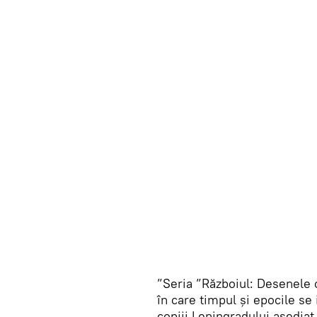
”Seria ”Războiul: Desenele c
în care timpul și epocile se 
copiii Leningradului asediat