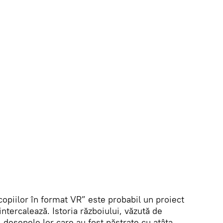
opiilor în format VR” este probabil un proiect
intercalează. Istoria războiului, văzută de
, desenele lor care au fost păstrate cu atâta