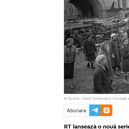
© Sputnik / David Trahtenberg
/
Accesați 
Abonare
RT lansează o nouă serie