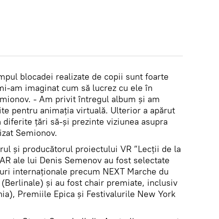
mpul blocadei realizate de copii sunt foarte
 mi-am imaginat cum să lucrez cu ele în
emionov. - Am privit întregul album și am
ite pentru animația virtuală. Ulterior a apărut
n diferite țări să-și prezinte viziunea asupra
cizat Semionov.
rul și producătorul proiectului VR ”Lecții de la
AR ale lui Denis Semenov au fost selectate
valuri internaționale precum NEXT Marche du
Berlinale) și au fost chair premiate, inclusiv
), Premiile Epica și Festivalurile New York