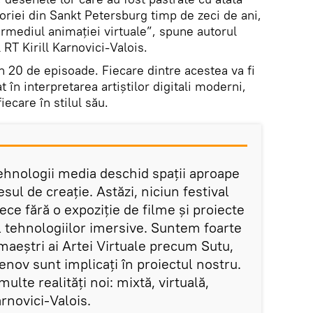
toriei din Sankt Petersburg timp de zeci de ani,
ermediul animației virtuale”, spune autorul
l RT Kirill Karnovici-Valois.
in 20 de episoade. Fiecare dintre acestea va fi
 în interpretarea artiștilor digitali moderni,
fiecare în stilul său.
 tehnologii media deschid spații aproape
sul de creație. Astăzi, niciun festival
ece fără o expoziție de filme și proiecte
l tehnologiilor imersive. Suntem foarte
maeștri ai Artei Virtuale precum Sutu,
v sunt implicați în proiectul nostru.
ulte realități noi: mixtă, virtuală,
novici-Valois.