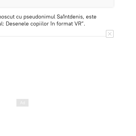
noscut cu pseudonimul Sa1ntdenis, este
l: Desenele copiilor în format VR”.