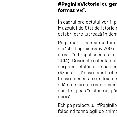
#PaginileVictoriei cu gen
format VR”.
În cadrul proiectului vor fi 
Muzeului de Stat de Istorie 
celebri care lucrează în dom
Pe parcursul a mai multor d
a păstrat aproximativ 700 de
create în timpul asediului d
1944). Desenele colectate de 
surprind felul în care au pe
războiului, în care sunt refl
fiecare desen are un text de
aflăm despre ce este desenu
apoi le lipeau în albume, p
epocă.
Echipa proiectului #Paginile
folosind tehnologii de anim