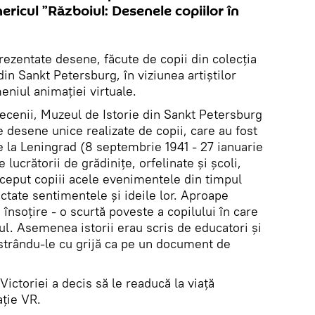
ericul ”Războiul: Desenele copiilor în
prezentate desene, făcute de copii din colecția
din Sankt Petersburg, în viziunea artiștilor
eniul animației virtuale.
ecenii, Muzeul de Istorie din Sankt Petersburg
 desene unice realizate de copii, care au fost
e la Leningrad (8 septembrie 1941 - 27 ianuarie
lucrătorii de grădinițe, orfelinate și școli,
rceput copiii acele evenimentele din timpul
ectate sentimentele și ideile lor. Aproape
 însoțire - o scurtă poveste a copilului în care
l. Asemenea istorii erau scris de educatori și
ăstrându-le cu grijă ca pe un document de
Victoriei a decis să le readucă la viață
ație VR.