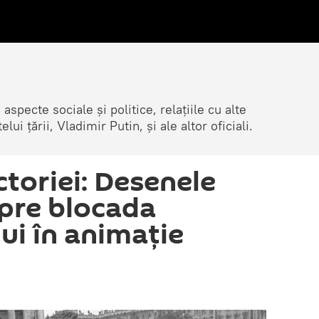
 aspecte sociale și politice, relațiile cu alte
lui țării, Vladimir Putin, și ale altor oficiali.
ctoriei: Desenele
spre blocada
ui în animație