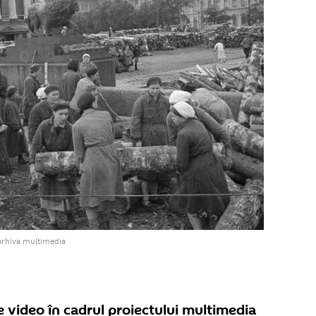
arhiva multimedia
 video în cadrul proiectului multimedia