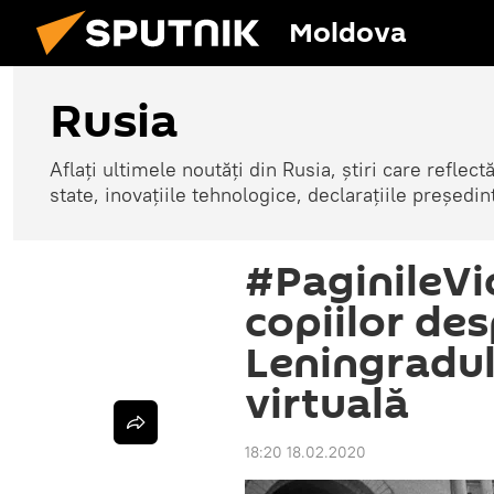
Moldova
Rusia
Aflați ultimele noutăți din Rusia, știri care reflectă
state, inovațiile tehnologice, declarațiile președinte
#PaginileVi
copiilor de
Leningradul
virtuală
18:20 18.02.2020