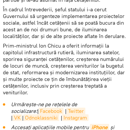
În cadrul întrevederii, șeful statului i-a cerut
Guvernului să urgenteze implementarea proiectelor
sociale, astfel încât cetățenii să se poată bucura din
acest an de noi drumuri bune, de iluminarea
localităților, dar și de alte proiecte aflate în derulare.
Prim-ministrul Ion Chicu a oferit informații la
capitolul infrastructură rutieră, iluminarea satelor,
sporirea siguranței cetățenilor, creșterea numărului
de locuri de muncă, creșterea veniturilor la bugetul
de stat, reformarea și modernizarea instituțiilor, dar
și multe proiecte ce țin de îmbunătățirea vieții
cetățenilor, inclusiv prin creșterea treptată a
veniturilor.
Urmărește-ne pe rețelele de
socializare:
|
Facebook
|
Twitter
|
VK
|
Odnoklassniki
|
Instagram
Accesaţi aplicaţiile mobile pentru
iPhone
și