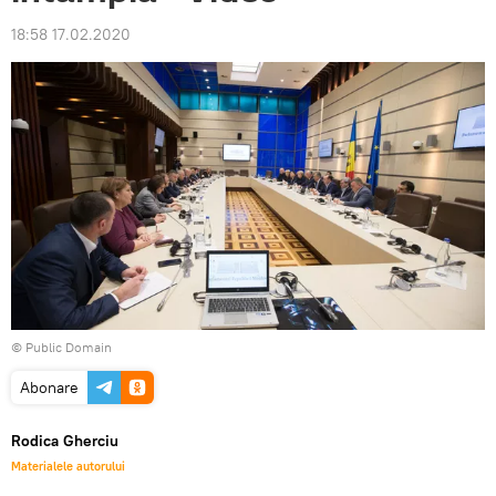
18:58 17.02.2020
©
Public Domain
Abonare
Rodica Gherciu
Materialele autorului