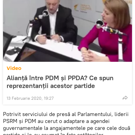
Video
Alianță între PDM și PPDA? Ce spun
reprezentanții acestor partide
13 Februarie 2020, 19:27
Potrivit serviciului de presă al Parlamentului, liderii
PSRM și PDM au cerut o adaptare a agendei
guvernamentale la angajamentele pe care cele două
partide și le-au asumat în fața cetățenilor.