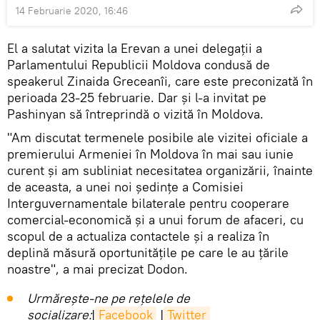
14 Februarie 2020, 16:46
El a salutat vizita la Erevan a unei delegații a
Parlamentului Republicii Moldova condusă de
speakerul Zinaida Greceanîi, care este preconizată în
perioada 23-25 februarie. Dar și l-a invitat pe
Pashinyan să întreprindă o vizită în Moldova.
"Am discutat termenele posibile ale vizitei oficiale a
premierului Armeniei în Moldova în mai sau iunie
curent și am subliniat necesitatea organizării, înainte
de aceasta, a unei noi ședințe a Comisiei
Interguvernamentale bilaterale pentru cooperare
comercial-economică și a unui forum de afaceri, cu
scopul de a actualiza contactele și a realiza în
deplină măsură oportunitățile pe care le au țările
noastre", a mai precizat Dodon.
Urmărește-ne pe rețelele de
socializare:
|
Facebook
|
Twitter