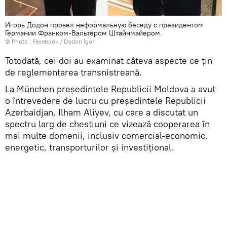
Игорь Додон провел неформальную беседу с президентом
Германии Франком-Вальтером Штайнмайером.
© Photo :
Facebook / Dodon Igor
Totodată, cei doi au examinat câteva aspecte ce țin
de reglementarea transnistreană.
La München președintele Republicii Moldova a avut
o întrevedere de lucru cu președintele Republicii
Azerbaidjan, Ilham Aliyev, cu care a discutat un
spectru larg de chestiuni ce vizează cooperarea în
mai multe domenii, inclusiv comercial-economic,
energetic, transporturilor și investițional.