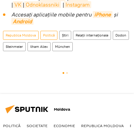
|
VK
|
Odnoklassniki
|
Instagram
Accesaţi aplicaţiile mobile pentru
iPhone
și
Android
Republica Moldova
Politică
Știri
Relații internaționale
Dodon
Steinmeier
Ilham Aliev
München
Moldova
POLITICĂ
SOCIETATE
ECONOMIE
REPUBLICA MOLDOVA
R