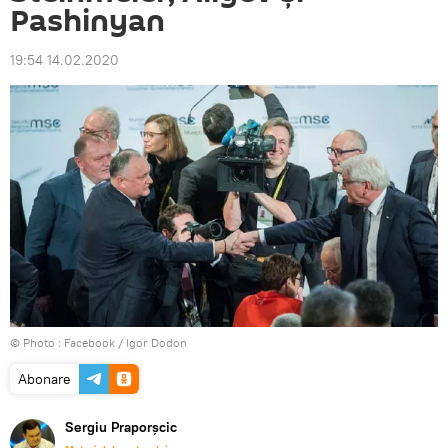
Pashinyan
19:54 14.02.2020
© Photo :
Facebook / Igor Dodon
Abonare
Sergiu Praporșcic