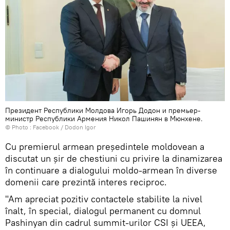
Президент Республики Молдова Игорь Додон и премьер-
министр Республики Армения Никол Пашинян в Мюнхене.
© Photo :
Facebook / Dodon Igor
Cu premierul armean președintele moldovean a
discutat un șir de chestiuni cu privire la dinamizarea
în continuare a dialogului moldo-armean în diverse
domenii care prezintă interes reciproc.
"Am apreciat pozitiv contactele stabilite la nivel
înalt, în special, dialogul permanent cu domnul
Pashinyan din cadrul summit-urilor CSI și UEEA,