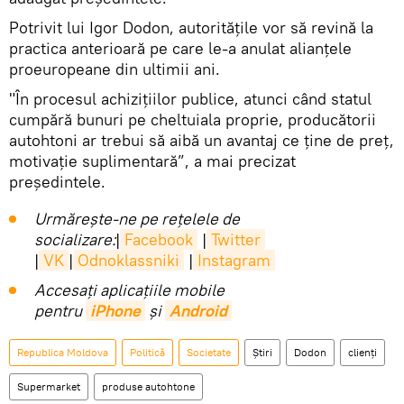
Potrivit lui Igor Dodon, autoritățile vor să revină la
practica anterioară pe care le-a anulat alianțele
proeuropeane din ultimii ani.
"În procesul achizițiilor publice, atunci când statul
cumpără bunuri pe cheltuiala proprie, producătorii
autohtoni ar trebui să aibă un avantaj ce ține de preț,
motivație suplimentară”, a mai precizat
președintele.
Urmărește-ne pe rețelele de
socializare:
|
Facebook
|
Twitter
|
VK
|
Odnoklassniki
|
Instagram
Accesaţi aplicaţiile mobile
pentru
iPhone
și
Android
Republica Moldova
Politică
Societate
Știri
Dodon
clienţi
Supermarket
produse autohtone