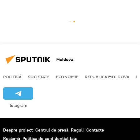
Moldova
POLITICĂ
SOCIETATE
ECONOMIE
REPUBLICA MOLDOVA
R
Telegram
Despre proiect
Centrul de presă
Reguli
Contacte
Reclamă
Politica de confidențialitate