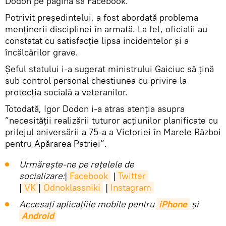
Dodon pe pagina sa Facebook.
Potrivit președintelui, a fost abordată problema
menținerii disciplinei în armată. La fel, oficialii au
constatat cu satisfacție lipsa incidentelor și a
încălcărilor grave.
Șeful statului i-a sugerat ministrului Gaiciuc să țină
sub control personal chestiunea cu privire la
protecția socială a veteranilor.
Totodată, Igor Dodon i-a atras atenția asupra
”necesității realizării tuturor acțiunilor planificate cu
prilejul aniversării a 75-a a Victoriei în Marele Război
pentru Apărarea Patriei”.
Urmărește-ne pe rețelele de
socializare:
|
Facebook
|
Twitter
|
VK
|
Odnoklassniki
|
Instagram
Accesaţi aplicaţiile mobile pentru
iPhone
și
Android