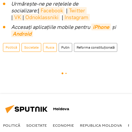
Urmărește-ne pe rețelele de
socializare:
|
Facebook
|
Twitter
|
VK
|
Odnoklassniki
|
Instagram
Accesaţi aplicaţiile mobile pentru
iPhone
și
Android
Politică
Societate
Rusia
Putin
Reforma constituţională
Moldova
POLITICĂ
SOCIETATE
ECONOMIE
REPUBLICA MOLDOVA
R