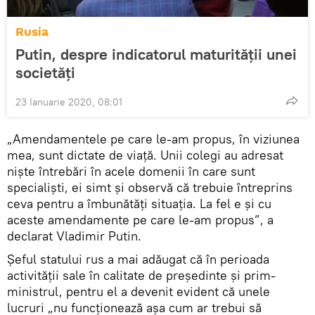
Rusia
Putin, despre indicatorul maturității unei
societăți
23 Ianuarie 2020, 08:01
„Amendamentele pe care le-am propus, în viziunea
mea, sunt dictate de viață. Unii colegi au adresat
niște întrebări în acele domenii în care sunt
specialiști, ei simt și observă că trebuie întreprins
ceva pentru a îmbunătăți situația. La fel e și cu
aceste amendamente pe care le-am propus”, a
declarat Vladimir Putin.
Șeful statului rus a mai adăugat că în perioada
activității sale în calitate de președinte și prim-
ministrul, pentru el a devenit evident că unele
lucruri „nu funcționează așa cum ar trebui să