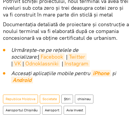
Potrivit schiței proiectului, noul terminal va avea trei
niveluri sub cota zero și trei deasupra cotei zero și
va fi construit în mare parte din sticlă și metal
Documentația detaliată de proiectare și construcție a
noului terminal va fi elaborată după ce compania
concesionară va obține certificatul de urbanism.
Urmărește-ne pe rețelele de
socializare:
|
Facebook
|
Twitter
|
VK
|
Odnoklassniki
|
Instagram
Accesaţi aplicaţiile mobile pentru
iPhone
și
Android
Republica Moldova
Societate
Știri
chisinau
Aeroportul Chişinău
Aeroport
Avia Invest