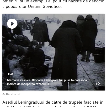
omenirii și un exemplu al politicii naziste de genocid
a popoarelor Uniunii Sovietice.
Play
Video
1:02
Memorie veșnică: Blocada Leningradului, pusă la cale încă
înainte de începerea războiului
© RIA Novosti
Asediul Leningradului de către de trupele fasciste în