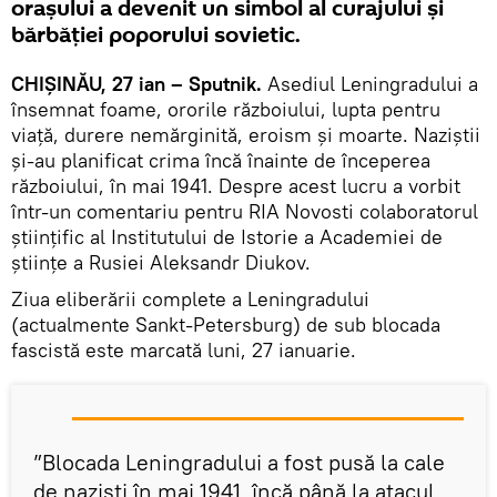
orașului a devenit un simbol al curajului și
bărbăției poporului sovietic.
CHIȘINĂU, 27 ian – Sputnik.
Asediul Leningradului a
însemnat foame, ororile războiului, lupta pentru
viață, durere nemărginită, eroism și moarte. Naziștii
și-au planificat crima încă înainte de începerea
războiului, în mai 1941. Despre acest lucru a vorbit
într-un comentariu pentru RIA Novosti colaboratorul
științific al Institutului de Istorie a Academiei de
științe a Rusiei Aleksandr Diukov.
Ziua eliberării complete a Leningradului
(actualmente Sankt-Petersburg) de sub blocada
fascistă este marcată luni, 27 ianuarie.
”Blocada Leningradului a fost pusă la cale
de naziști în mai 1941, încă până la atacul