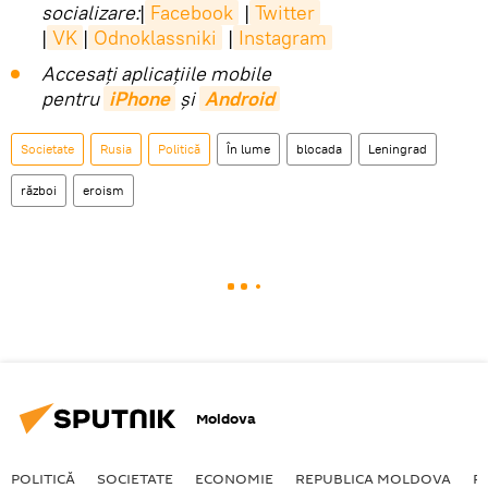
socializare:
|
Facebook
|
Twitter
|
VK
|
Odnoklassniki
|
Instagram
Accesaţi aplicaţiile mobile
pentru
iPhone
și
Android
Societate
Rusia
Politică
În lume
blocada
Leningrad
război
eroism
Moldova
POLITICĂ
SOCIETATE
ECONOMIE
REPUBLICA MOLDOVA
R