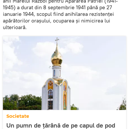
anii Marelui Război pentru Apărarea Patriei (1941-
1945) a durat din 8 septembrie 1941 până pe 27
ianuarie 1944, scopul fiind anihilarea rezistenței
apărătorilor orașului, ocuparea și nimicirea lui
ulterioară.
Societate
Un pumn de țărână de pe capul de pod