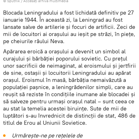
© Sputnik
/
Accesați arhiva multimedia
Blocada Leningradului a fost lichidată definitiv pe 27
ianuarie 1944. În această zi, la Leningrad au fost
lansate salve de artilerie și focuri de artificii. Zeci de
mii de locuitori ai orașului au ieșit pe străzi, în piețe,
pe cheiurile râului Neva.
Apărarea eroică a orașului a devenit un simbol al
curajului și bărbăției poporului sovietic. Cu prețul
unor sacrificii de neimaginat, al eroismului și jertfirii
de sine, ostașii și locuitorii Leningradului au apărat
orașul. Eroismul în masă, bărbăția nemaivăzută a
populației pașnice, a leningrădenilor simpli, care au
reușit să reziste în condițiile inumane ale blocadei și
să salveze pentru urmași orașul natal – sunt ceea ce
au stat la temelia acestei biruințe. Sute de mii de
luptători s-au învrednicit de distincții de stat, 486 de
titlul de Erou al Uniunii Sovietice.
Urmărește-ne pe rețelele de