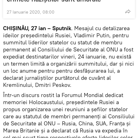
27 Ianuarie 2020, 08:00
CHIȘINĂU, 27 ian – Sputnik
. Mesajul cu detalizarea
ideilor președintelui Rusiei, Vladimir Putin, pentru
summitul liderilor statelor cu statut de membru
permanent al Consiliului de Securitate al ONU a fost
expediat destinatarilor vineri, 24 ianuarie, nu există
un termen limită a organizării summitului, dar și nici
un loc anume pentru pentru desfășurarea lui, a
declarat jurnaliștilor purtătorul de cuvânt al
Kremlinului, Dmitri Peskov.
Într-un discurs rostit la Forumul Mondial dedicat
memoriei Holocaustului, președintele Rusiei a
propus organizarea unei reuniuni a șefilor statelor
care au statutul de membri permanenți ai Consiliului
de Securitate al ONU – Rusia, China, SUA, Franța și
Marea Britanie și a declarat că Rusia va expedia în
cel mai scurt timp respectivele oferte liderilor celor