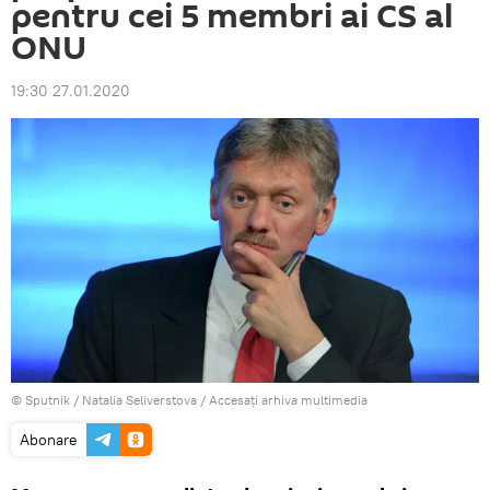
pentru cei 5 membri ai CS al
ONU
19:30 27.01.2020
© Sputnik / Natalia Seliverstova
/
Accesați arhiva multimedia
Abonare