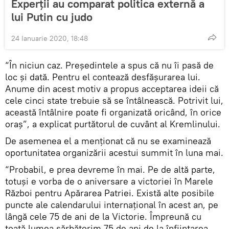
Experții au comparat politica externă a
lui Putin cu judo
24 Ianuarie 2020, 18:48
“În niciun caz. Președintele a spus că nu îi pasă de
loc și dată. Pentru el contează desfășurarea lui.
Anume din acest motiv a propus acceptarea ideii că
cele cinci state trebuie să se întâlnească. Potrivit lui,
această întâlnire poate fi organizată oricând, în orice
oraș”, a explicat purtătorul de cuvânt al Kremlinului.
De asemenea el a menționat că nu se examinează
oportunitatea organizării acestui summit în luna mai.
“Probabil, e prea devreme în mai. Pe de altă parte,
totuși e vorba de o aniversare a victoriei în Marele
Război pentru Apărarea Patriei. Există alte posibile
puncte ale calendarului internațional în acest an, pe
lângă cele 75 de ani de la Victorie. Împreună cu
toată lumea sărbătorim 75 de ani de la înființarea