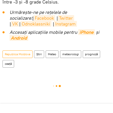
între -3 și -8 grade Celsius.
Urmărește-ne pe rețelele de
socializare:
|
Facebook
|
Twitter
|
VK
|
Odnoklassniki
|
Instagram
Accesaţi aplicaţiile mobile pentru
iPhone
și
Android
Republica Moldova
Știri
Meteo
meteorologi
prognoză
ceață