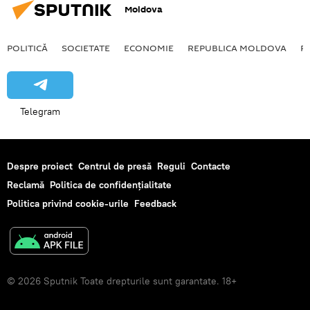
Moldova
POLITICĂ
SOCIETATE
ECONOMIE
REPUBLICA MOLDOVA
R
Telegram
Despre proiect
Centrul de presă
Reguli
Contacte
Reclamă
Politica de confidențialitate
Politica privind cookie-urile
Feedback
© 2026 Sputnik Toate drepturile sunt garantate. 18+