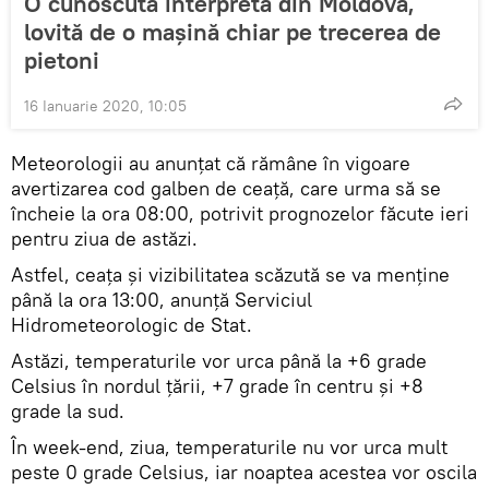
O cunoscută interpretă din Moldova,
lovită de o mașină chiar pe trecerea de
pietoni
16 Ianuarie 2020, 10:05
Meteorologii au anunțat că rămâne în vigoare
avertizarea cod galben de ceață, care urma să se
încheie la ora 08:00, potrivit prognozelor făcute ieri
pentru ziua de astăzi.
Astfel, ceața și vizibilitatea scăzută se va menține
până la ora 13:00, anunță Serviciul
Hidrometeorologic de Stat.
Astăzi, temperaturile vor urca până la +6 grade
Celsius în nordul țării, +7 grade în centru și +8
grade la sud.
În week-end, ziua, temperaturile nu vor urca mult
peste 0 grade Celsius, iar noaptea acestea vor oscila