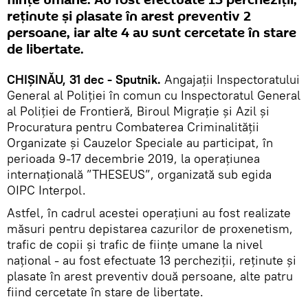
ființe umane. Au fost efectuate 13 percheziții,
reținute și plasate în arest preventiv 2
persoane, iar alte 4 au sunt cercetate în stare
de libertate.
CHIȘINĂU, 31 dec - Sputnik.
Angajații Inspectoratului
General al Poliției în comun cu Inspectoratul General
al Poliției de Frontieră, Biroul Migrație și Azil și
Procuratura pentru Combaterea Criminalității
Organizate și Cauzelor Speciale au participat, în
perioada 9-17 decembrie 2019, la operațiunea
internațională ”THESEUS”, organizată sub egida
OIPC Interpol.
Astfel, în cadrul acestei operațiuni au fost realizate
măsuri pentru depistarea cazurilor de proxenetism,
trafic de copii și trafic de ființe umane la nivel
național - au fost efectuate 13 percheziții, reținute și
plasate în arest preventiv două persoane, alte patru
fiind cercetate în stare de libertate.