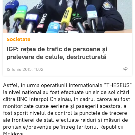
Societate
IGP: reţea de trafic de persoane şi
prelevare de celule, destructurată
12 Iunie 2015, 11:02
Astfel, în urma operațiunii internaționale ”THESEUS”
la nivel național au fost efectuate un șir de solicitări
către BNC Interpol Chișinău, în cadrul cărora au fost
monitorizate curse aeriene și pasagerii acestora, a
fost sporit nivelul de control la punctele de trecere
ale frontierei de stat, efectuate raiduri și măsuri de
profilaxie/prevenție pe întreg teritoriul Republicii
Moldova.