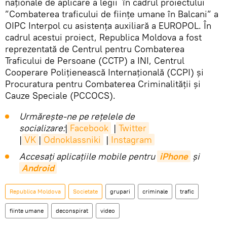
naționale de aplicare a legii în cadrul proiectului
”Combaterea traficului de ființe umane în Balcani” a
OIPC Interpol cu asistența auxiliară a EUROPOL. În
cadrul acestui proiect, Republica Moldova a fost
reprezentată de Centrul pentru Combaterea
Traficului de Persoane (CCTP) a INI, Centrul
Cooperare Polițienească Internațională (CCPI) și
Procuratura pentru Combaterea Criminalității și
Cauze Speciale (PCCOCS).
Urmărește-ne pe rețelele de
socializare:
|
Facebook
|
Twitter
|
VK
|
Odnoklassniki
|
Instagram
Accesaţi aplicaţiile mobile pentru
iPhone
și
Android
Republica Moldova
Societate
grupari
criminale
trafic
fiinte umane
deconspirat
video