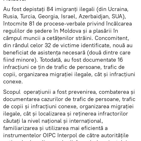
Au fost depistați 84 imigranți ilegali (din Ucraina,
Rusia, Turcia, Georgia, Israel, Azerbaidjan, SUA),
întocmite 81 de procese-verbale privind încălcarea
regulilor de ședere în Moldova și a plasării în
câmpul muncii a cetățenilor străini. Concomitent,
din rândul celor 32 de victime identificate, nouă au
beneficiat de asistența necesară (două dintre care
fiind minore). Totodată, au fost documentate 16
infracțiuni ce țin de trafic de persoane, trafic de
copii, organizarea migrației ilegale, cât și infracțiuni
conexe.
Scopul operațiunii a fost prevenirea, combaterea și
documentarea cazurilor de trafic de persoane, trafic
de copii și infracțiuni conexe, organizarea migrației
ilegale, cât și localizarea și reținerea infractorilor
căutați la nivel național și internațional,
familiarizarea și utilizarea mai eficientă a
instrumentelor OIPC Interpol de către autoritățile