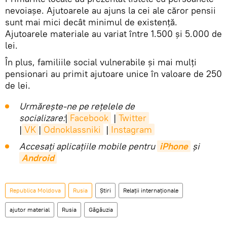
nevoiașe. Ajutoarele au ajuns la cei ale căror pensii
sunt mai mici decât minimul de existență.
Ajutoarele materiale au variat între 1.500 și 5.000 de
lei.
În plus, familiile social vulnerabile și mai mulți
pensionari au primit ajutoare unice în valoare de 250
de lei.
Urmărește-ne pe rețelele de
socializare:
|
Facebook
|
Twitter
|
VK
|
Odnoklassniki
|
Instagram
Accesaţi aplicaţiile mobile pentru
iPhone
și
Android
Republica Moldova
Rusia
Știri
Relații internaționale
ajutor material
Rusia
Găgăuzia