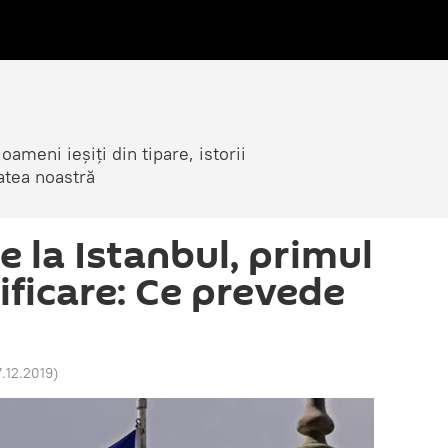
ameni ieșiți din tipare, istorii
atea noastră
 la Istanbul, primul
ificare: Ce prevede
7.12.2019
)