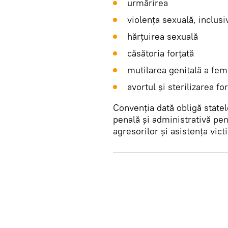
urmărirea
violenţa sexuală, inclusiv
hărţuirea sexuală
căsătoria forţată
mutilarea genitală a fem
avortul şi sterilizarea fo
Convenția dată obligă statel
penală și administrativă pe
agresorilor și asistența vict