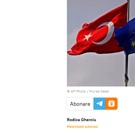
© AP Photo / Murad Sezer
Abonare
Rodica Gherciu
Materialele autorului