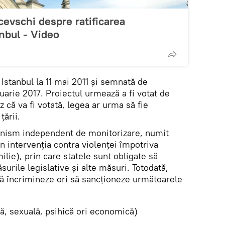
evschi despre ratificarea
anbul - Video
 Istanbul la 11 mai 2011 și semnată de
arie 2017. Proiectul urmează a fi votat de
az că va fi votată, legea ar urma să fie
ării.
nism independent de monitorizare, numit
n intervenția contra violenței împotriva
milie), prin care statele sunt obligate să
urile legislative și alte măsuri. Totodată,
să încrimineze ori să sancționeze următoarele
că, sexuală, psihică ori economică)