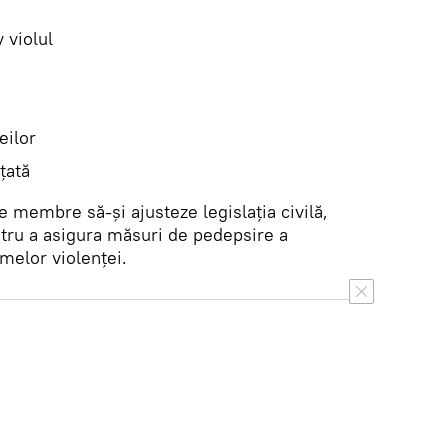
 violul
eilor
rţată
e membre să-și ajusteze legislația civilă,
ntru a asigura măsuri de pedepsire a
imelor violenței.