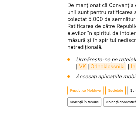
De menționat că Convenția de
unii sunt pentru ratificare
colectat 5.000 de semnături
Ratificarea de către Repub
elevilor în spiritul de intole
măsură și în spiritul nediscr
netradițională.
Urmărește-ne pe rețelele
|
VK
|
Odnoklassniki
|
I
Accesaţi aplicaţiile mob
Republica Moldova
Societate
Știr
violență în familie
violență domestic