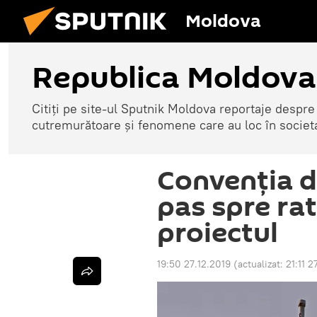
Moldova
Republica Moldova
Citiți pe site-ul Sputnik Moldova reportaje despre o
cutremurătoare și fenomene care au loc în societ
Convenția de
pas spre rat
proiectul
19:50 27.12.2019
(actualizat:
21:11 2