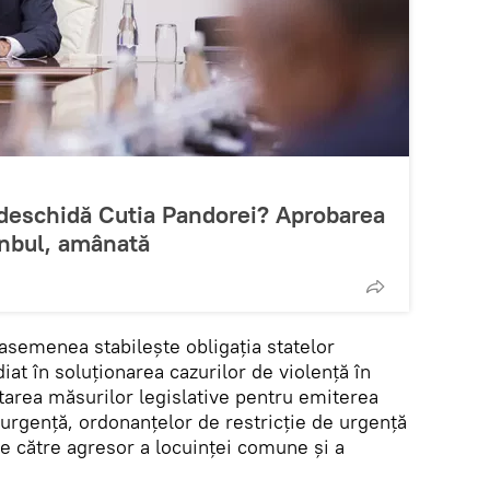
 deschidă Cutia Pandorei? Aprobarea
anbul, amânată
asemenea stabilește obligația statelor
t în soluționarea cazurilor de violență în
ptarea măsurilor legislative pentru emiterea
 urgență, ordonanțelor de restricție de urgență
de către agresor a locuinței comune și a