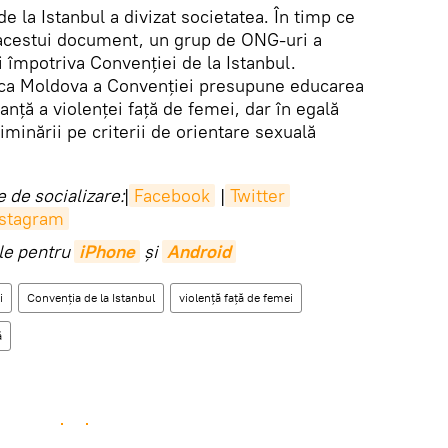
 la Istanbul a divizat societatea. În timp ce
a acestui document, un grup de ONG-uri a
 împotriva Convenției de la Istanbul.
lica Moldova a Convenției presupune educarea
ranță a violenței față de femei, dar în egală
iminării pe criterii de orientare sexuală
 de socializare:
|
Facebook
|
Twitter
nstagram
ile pentru
iPhone
și
Android
i
Convenția de la Istanbul
violență față de femei
ă