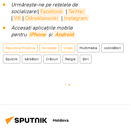
Urmărește-ne pe rețelele de
socializare:
|
Facebook
|
Twitter
|
VK
|
Odnoklassniki
|
Instagram
Accesaţi aplicaţiile mobile
pentru
iPhone
și
Android
Republica Moldova
Societate
Video
Multimedia
colindători
Sputnik
sărbători
Crăciun
Religie
Știri
Moldova