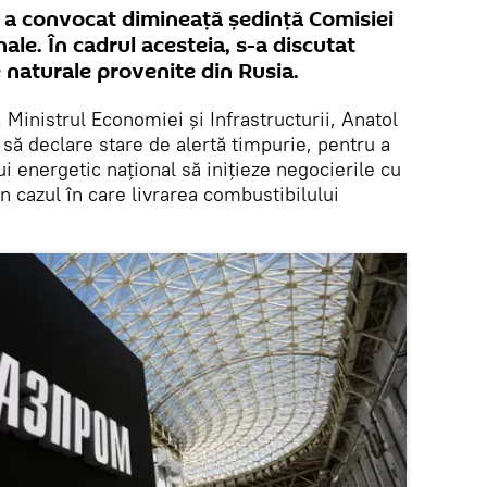
u a convocat dimineață ședință Comisiei
ale. În cadrul acesteia, s-a discutat
 naturale provenite din Rusia.
. Ministrul Economiei și Infrastructurii, Anatol
i să declare stare de alertă timpurie, pentru a
ui energetic național să inițieze negocierile cu
în cazul în care livrarea combustibilului