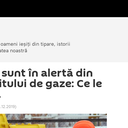
ameni ieșiți din tipare, istorii
atea noastră
 sunt în alertă din
tului de gaze: Ce le
ă
4.12.2019
)