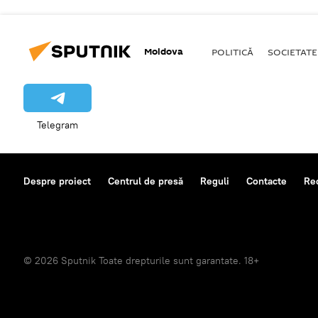
Moldova
POLITICĂ
SOCIETATE
Telegram
Despre proiect
Centrul de presă
Reguli
Contacte
Re
© 2026 Sputnik Toate drepturile sunt garantate. 18+