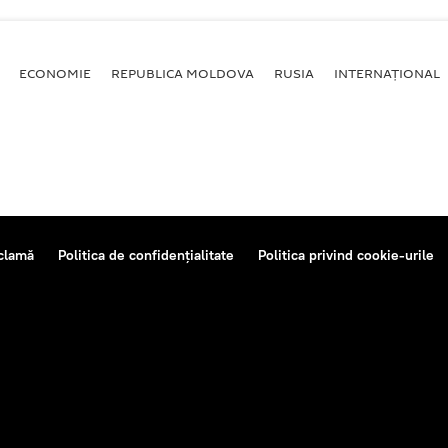
ECONOMIE
REPUBLICA MOLDOVA
RUSIA
INTERNAȚIONAL
clamă
Politica de confidențialitate
Politica privind cookie-urile