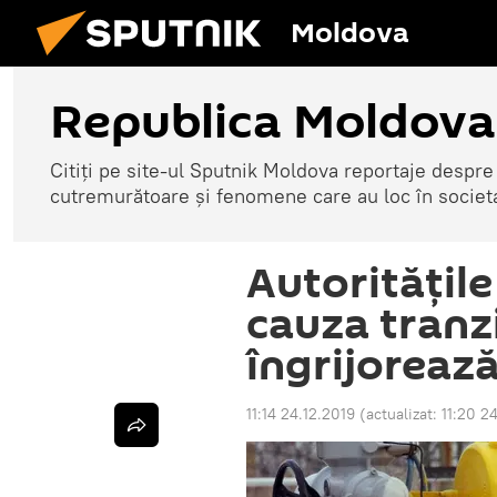
Moldova
Republica Moldova
Citiți pe site-ul Sputnik Moldova reportaje despre o
cutremurătoare și fenomene care au loc în societ
Autoritățile
cauza tranzi
îngrijoreaz
11:14 24.12.2019
(actualizat:
11:20 2