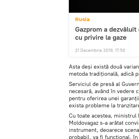
Rusia
Gazprom a dezvăluit 
cu privire la gaze
21 Decembrie 2019, 17:50
Asta deși există două variant
metoda tradițională, adică p
Serviciul de presă al Guver
necesară, având în vedere 
pentru oferirea unei garanții
exista probleme la tranzitar
Cu toate acestea, ministrul 
Moldovagaz s-a arătat convi
instrument, deoarece scenari
probabil, va fi funcțional, în