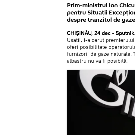
Prim-ministrul Ion Chic
pentru Situații Excepțion
despre tranzitul de gaze
CHIȘINĂU, 24 dec - Sputnik
Usatîi, i-a cerut premierulu
oferi posibilitate operatorul
furnizorii de gaze naturale, 
albastru nu va fi posibilă.