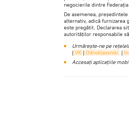
negocierile dintre Federația
De asemenea, președintele 
alternativ, adică furnizarea
este pregătit. Declararea si
autorităților responsabile s
Urmărește-ne pe rețelele
|
VK
|
Odnoklassniki
|
I
Accesaţi aplicaţiile mob