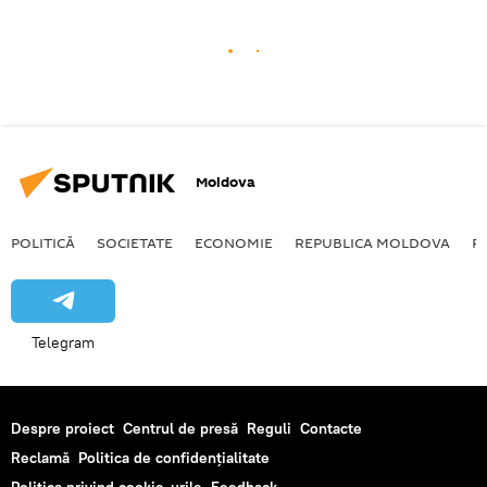
Moldova
POLITICĂ
SOCIETATE
ECONOMIE
REPUBLICA MOLDOVA
R
Telegram
Despre proiect
Centrul de presă
Reguli
Contacte
Reclamă
Politica de confidențialitate
Politica privind cookie-urile
Feedback