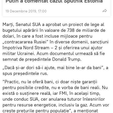
Putin a comentat cazul Sputnik Estonia
19 Decembrie 2019, 17:00
Marți, Senatul SUA a aprobat un proiect de lege al
bugetului apărării în valoare de 738 de miliarde de
dolari, în care a fost incluse mijloace pentru
„contracararea Rusiei” în diverse domenii, sancțiuni
împotriva Nord Stream – 2 și oferirea unui ajutor
militar Ucrainei. Acum documentul urmează să fie
semnat de președintele Donald Trump.
„Dacă și-ar dori să-i ajute, mai bine le-ar da bani”, a
spus președintele rus.
“Practic, nu le oferă bani, ci doar niște garanții
pentru posibile credite, nu e vorba de bani reali. Nu
există o susținere reală, iar FMI, în același timp,
unde conduc SUA, cer anularea tuturor înlesnirilor
pentru resurse energetice, inclusiv la gaz. Acum vor
crește prețurile pentru populație”, a menționat