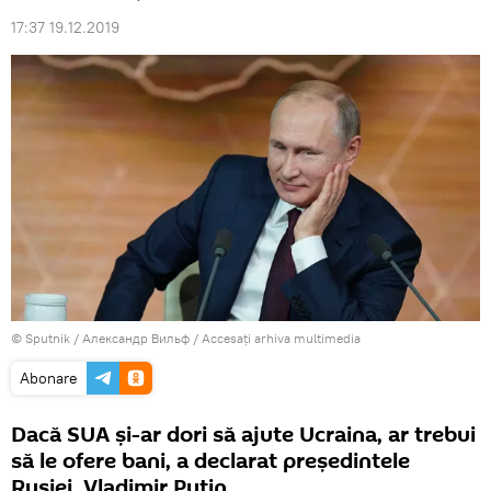
17:37 19.12.2019
© Sputnik / Александр Вильф
/
Accesați arhiva multimedia
Abonare
Dacă SUA și-ar dori să ajute Ucraina, ar trebui
să le ofere bani, a declarat președintele
Rusiei, Vladimir Putin.