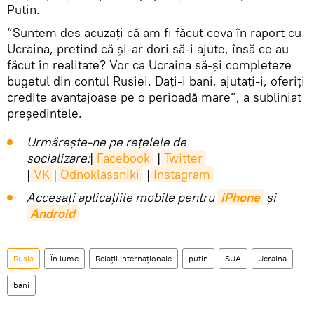
Putin.
“Suntem des acuzați că am fi făcut ceva în raport cu
Ucraina, pretind că și-ar dori să-i ajute, însă ce au
făcut în realitate? Vor ca Ucraina să-și completeze
bugetul din contul Rusiei. Dați-i bani, ajutați-i, oferiți
credite avantajoase pe o perioadă mare”, a subliniat
președintele.
Urmărește-ne pe rețelele de
socializare:
|
Facebook
|
Twitter
|
VK
|
Odnoklassniki
|
Instagram
Accesaţi aplicaţiile mobile pentru
iPhone
și
Android
Rusia
În lume
Relații internaționale
putin
SUA
Ucraina
bani