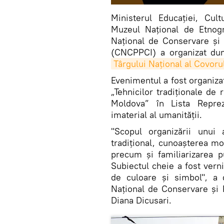
Ministerul Educației, Cul
Muzeul Naţional de Etnogr
Național de Conservare și 
(CNCPPCI) a organizat dum
Târgului Național al Covoru
Evenimentul a fost organiza
„Tehnicilor tradiționale de
Moldova” în Lista Reprez
imaterial al umanității.
"Scopul organizării unui 
tradițional, cunoașterea mo
precum și familiarizarea pu
Subiectul cheie a fost vern
de culoare și simbol", a 
Național de Conservare și 
Diana Dicusari.