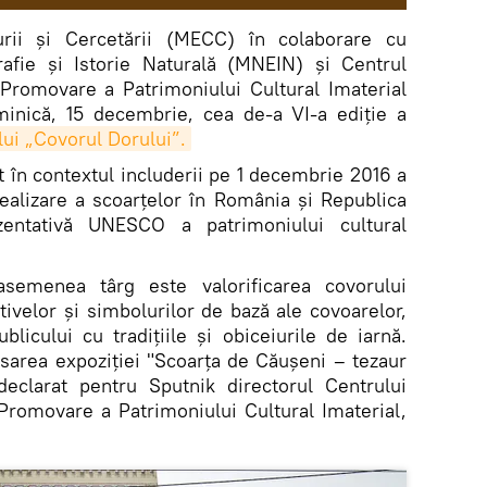
turii și Cercetării (MECC) în colaborare cu
afie şi Istorie Naturală (MNEIN) și Centrul
Promovare a Patrimoniului Cultural Imaterial
inică, 15 decembrie, cea de-a VI-a ediție a
lui „Covorul Dorului”.
t în contextul includerii pe 1 decembrie 2016 a
 realizare a scoarțelor în România și Republica
entativă UNESCO a patrimoniului cultural
asemenea târg este valorificarea covorului
tivelor și simbolurilor de bază ale covoarelor,
blicului cu tradițiile și obiceiurile de iarnă.
isarea expoziției "Scoarța de Căușeni – tezaur
declarat pentru Sputnik directorul Centrului
Promovare a Patrimoniului Cultural Imaterial,