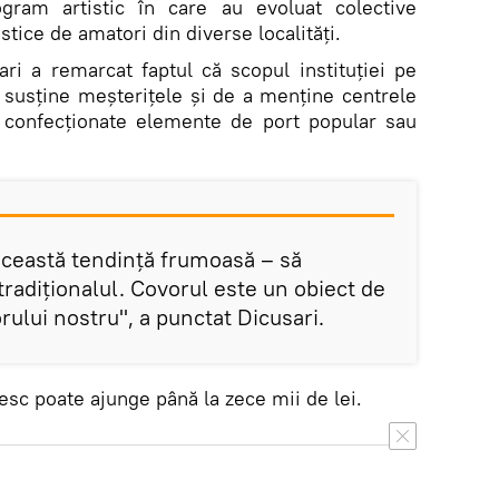
gram artistic în care au evoluat colective
istice de amatori din diverse localități.
i a remarcat faptul că scopul instituției pe
 susține meșterițele și de a menține centrele
confecționate elemente de port popular sau
această tendință frumoasă – să
adiționalul. Covorul este un obiect de
rului nostru", a punctat Dicusari.
sc poate ajunge până la zece mii de lei.