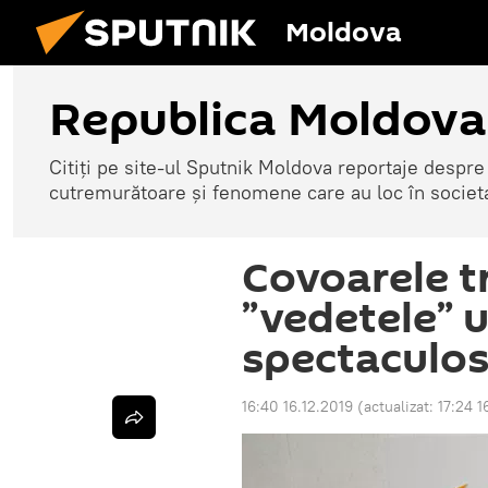
Moldova
Republica Moldova
Citiți pe site-ul Sputnik Moldova reportaje despre o
cutremurătoare și fenomene care au loc în societ
Covoarele t
”vedetele” 
spectaculos
16:40 16.12.2019
(actualizat:
17:24 1