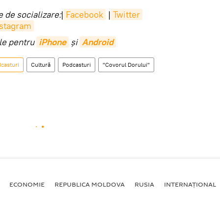
 de socializare:
|
Facebook
|
Twitter
nstagram
ile pentru
iPhone
și
Android
casturi
Cultură
Podcasturi
"Covorul Dorului"
ECONOMIE
REPUBLICA MOLDOVA
RUSIA
INTERNAȚIONAL