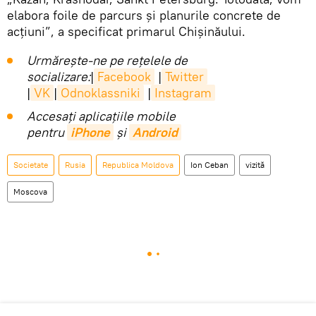
elabora foile de parcurs și planurile concrete de
acțiuni”, a specificat primarul Chișinăului.
Urmărește-ne pe rețelele de
socializare:
|
Facebook
|
Twitter
|
VK
|
Odnoklassniki
|
Instagram
Accesaţi aplicaţiile mobile
pentru
iPhone
și
Android
Societate
Rusia
Republica Moldova
Ion Ceban
vizită
Moscova