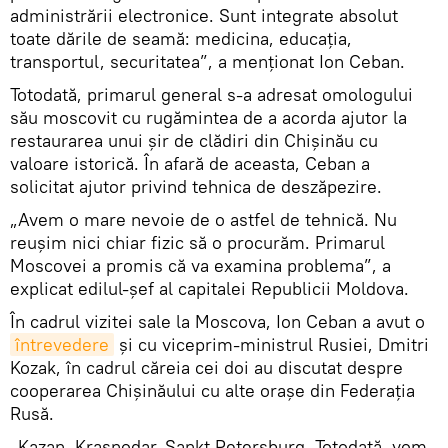
administrării electronice. Sunt integrate absolut
toate dările de seamă: medicina, educația,
transportul, securitatea”, a menționat Ion Ceban.
Totodată, primarul general s-a adresat omologului
său moscovit cu rugămintea de a acorda ajutor la
restaurarea unui șir de clădiri din Chișinău cu
valoare istorică. În afară de aceasta, Ceban a
solicitat ajutor privind tehnica de deszăpezire.
„Avem o mare nevoie de o astfel de tehnică. Nu
reușim nici chiar fizic să o procurăm. Primarul
Moscovei a promis că va examina problema”, a
explicat edilul-șef al capitalei Republicii Moldova.
În cadrul vizitei sale la Moscova, Ion Ceban a avut o
întrevedere
și cu viceprim-ministrul Rusiei, Dmitri
Kozak, în cadrul căreia cei doi au discutat despre
cooperarea Chișinăului cu alte orașe din Federația
Rusă.
„Kazan, Krasnodar, Sankt Petersburg. Totodată, vom