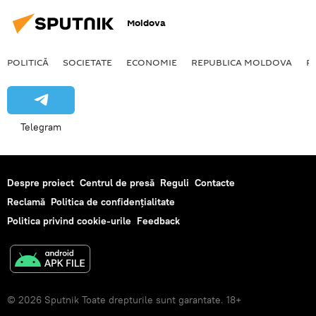
Moldova
POLITICĂ
SOCIETATE
ECONOMIE
REPUBLICA MOLDOVA
R
Telegram
Despre proiect
Centrul de presă
Reguli
Contacte
Reclamă
Politica de confidențialitate
Politica privind cookie-urile
Feedback
© 2026 Sputnik Toate drepturile sunt garantate. 18+