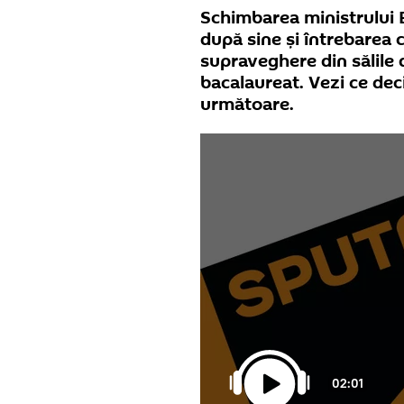
Schimbarea ministrului Ed
după sine și întrebarea c
supraveghere din sălile
bacalaureat. Vezi ce dec
următoare.
02:01