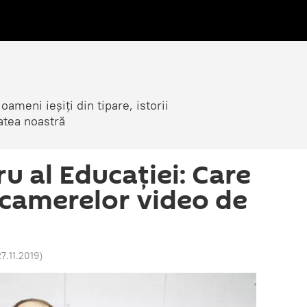
ameni ieșiți din tipare, istorii
atea noastră
u al Educației: Care
a camerelor video de
27.11.2019
)