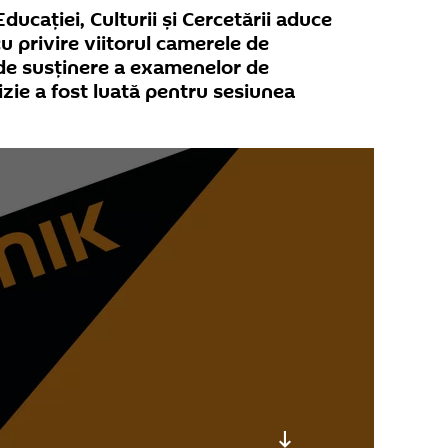
ucației, Culturii și Cercetării aduce
u privire viitorul camerele de
 de susținere a examenelor de
izie a fost luată pentru sesiunea