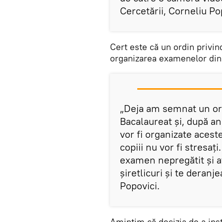
Cercetării, Corneliu Po
Cert este că un ordin privin
organizarea examenelor din
„Deja am semnat un or
Bacalaureat și, după a
vor fi organizate acest
copiii nu vor fi stresaț
examen nepregătit și at
șiretlicuri și te deran
Popovici.
Amintim că decizia de a inst