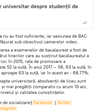
 universitar despre studenții de
a nu au fost suficiente, iar sesiunea de BAC
fășurat sub obiectivul camerelor video.
varea a examenelor de bacalaureat a fost de
ul tinerilor care au susținut bacalaureatul a
rior, în 2015, rata de promovare a
te 52 la sută. În anul 2017 — 58, 63 la sută, în
aproape 63 la sută, iar în acest an - 68,77%.
reapta universitară, absolvenții de liceu sunt
 și mai pregătiți comparativ cu acum 10 ani,
ivelul și calitatea cunoștințelor.
 de socializare:
|
Facebook
|
Twitter
nstagram