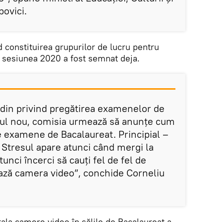
povici.
d constituirea grupurilor de lucru pentru
 sesiunea 2020 a fost semnat deja.
din privind pregătirea examenelor de
nul nou, comisia urmează să anunțe cum
e examene de Bacalaureat. Principial –
i. Stresul apare atunci când mergi la
unci încerci să cauți fel de fel de
jează camera video”, conchide Corneliu
ala camere video în sălile de Bacalaureat a