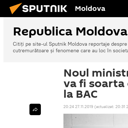
Moldova
Republica Moldova
Citiți pe site-ul Sputnik Moldova reportaje despre o
cutremurătoare și fenomene care au loc în societ
Noul ministr
va fi soart
la BAC
20:24 27.11.2019
(actualizat:
20:31 