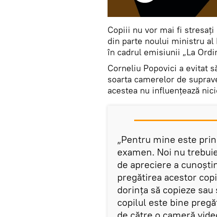
Copiii nu vor mai fi stresaț
din parte noului ministru al E
în cadrul emisiunii „La Ordi
Corneliu Popovici a evitat s
soarta camerelor de suprave
acestea nu influențează nici
„Pentru mine este princ
examen. Noi nu trebuie
de apreciere a cunoști
pregătirea acestor copii
dorința să copieze sau 
copilul este bine pregă
de către o cameră video