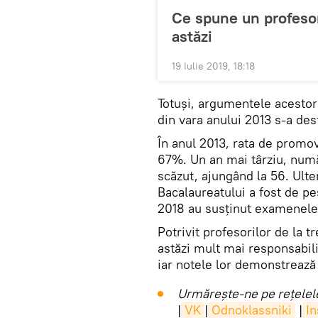
Ce spune un profesor
astăzi
19 Iulie 2019, 18:18
Totuși, argumentele acestor
din vara anului 2013 s-a des
În anul 2013, rata de promo
67%. Un an mai târziu, număr
scăzut, ajungând la 56. Ulte
Bacalaureatului a fost de pes
2018 au susținut examenele 
Potrivit profesorilor de la t
astăzi mult mai responsabili
iar notele lor demonstrează n
Urmărește-ne pe rețelele
|
VK
|
Odnoklassniki
|
I