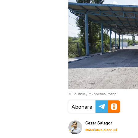
© Sputnik / Мирослав Ротарь
Abonare
Cezar Salagor
Materialele autorului