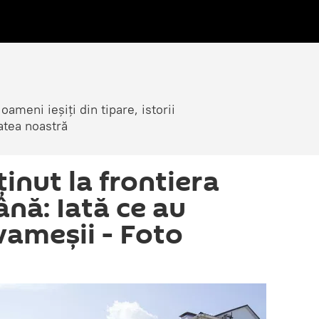
ameni ieșiți din tipare, istorii
atea noastră
ținut la frontiera
ă: Iată ce au
vameșii - Foto