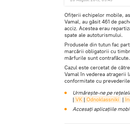
Ofițerii echipelor mobile, as
Vamal, au găsit 461 de pach
acciz. Acestea erau repartiza
spate ale autoturismului.
Produsele din tutun fac part
marcării obligatorii cu timbr
mărfurile sunt contrafăcute.
Cazul este cercetat de către
Vamal în vederea atragerii 
conformitate cu prevederile
Urmărește-ne pe rețelele
|
VK
|
Odnoklassniki
|
I
Accesaţi aplicaţiile mob