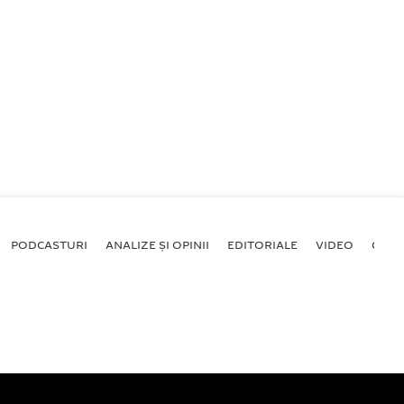
PODCASTURI
ANALIZE ȘI OPINII
EDITORIALE
VIDEO
GALE