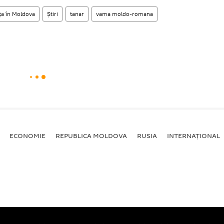
ța în Moldova
Știri
tanar
vama moldo-romana
ECONOMIE
REPUBLICA MOLDOVA
RUSIA
INTERNAȚIONAL