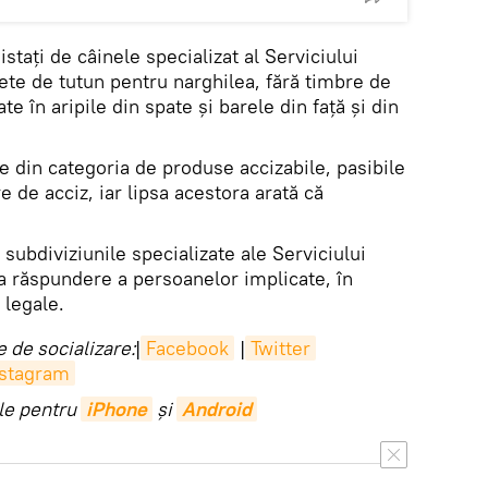
istați de câinele specializat al Serviciului
ete de tutun pentru narghilea, fără timbre de
te în aripile din spate și barele din față și din
e din categoria de produse accizabile, pasibile
e de acciz, iar lipsa acestora arată că
 subdiviziunile specializate ale Serviciului
la răspundere a persoanelor implicate, în
 legale.
 de socializare:
|
Facebook
|
Twitter
nstagram
ile pentru
iPhone
și
Android