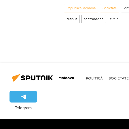
Republica Moldova
Societate
Via
retinut
contrabandă
tutun
Moldova
POLITICĂ
SOCIETATE
Telegram