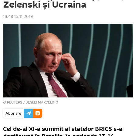
Zelenski și Ucraina
16:48 15.11.2019
©
REUTERS
/ UESLEI MARCELINO
Abonare
Cel de-al XI-a summit al statelor BRICS s-a