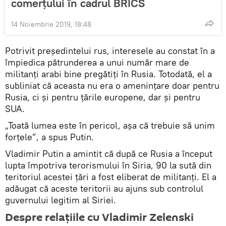
comerțului în cadrul BRICS
14 Noiembrie 2019, 18:48
Potrivit președintelui rus, interesele au constat în a
împiedica pătrunderea a unui număr mare de
militanți arabi bine pregătiți în Rusia. Totodată, el a
subliniat că aceasta nu era o amenințare doar pentru
Rusia, ci și pentru țările europene, dar și pentru
SUA.
„Toată lumea este în pericol, așa că trebuie să unim
forțele”, a spus Putin.
Vladimir Putin a amintit că după ce Rusia a început
lupta împotriva terorismului în Siria, 90 la sută din
teritoriul acestei țări a fost eliberat de militanți. El a
adăugat că aceste teritorii au ajuns sub controlul
guvernului legitim al Siriei.
Despre relațiile cu Vladimir Zelenski