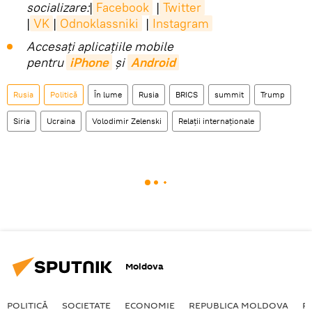
socializare:
|
Facebook
|
Twitter
|
VK
|
Odnoklassniki
|
Instagram
Accesaţi aplicaţiile mobile
pentru
iPhone
și
Android
Rusia
Politică
În lume
Rusia
BRICS
summit
Trump
Siria
Ucraina
Volodimir Zelenski
Relații internaționale
Moldova
POLITICĂ
SOCIETATE
ECONOMIE
REPUBLICA MOLDOVA
R