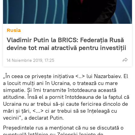
Rusia
Vladimir Putin la BRICS: Federația Rusă
devine tot mai atractivă pentru investiții
14 Noiembrie 2019, 17:25
„În ceea ce privește inițiativa <..> lui Nazarbaiev. El
a locuit mulți ani în Ucraina, o tratează cu mare
simpatie. Și îmi transmite întotdeauna această
atitudine. Însă el a pornit întotdeauna de la faptul că
Ucraina nu ar trebui să-și caute fericirea dincolo de
mări și țări, <...> ci ar trebui să se înțeleagă cu
vecinii”, a declarat Putin.
Președintele rus a menționat că nu se discutată o
eventuală întâlnire cu Zelenski înainte de