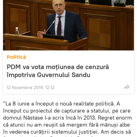
Politică
PDM va vota moțiunea de cenzură
împotriva Guvernului Sandu
12 Noiembrie 2019, 12:12
”La 8 iunie a început o nouă realitate politică. A
început cu proiectul de capturare a statului, pe care
domnul Năstase l-a scris încă în 2013. Regret enorm
că atunci nu am reușit să mergem fără mănuşi albe
în vederea curăţirii sistemului justiţiei. Am decis să