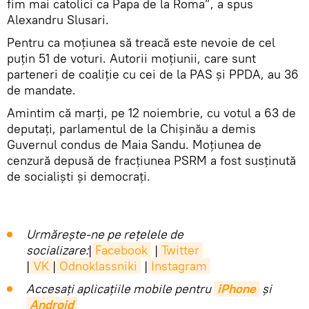
fim mai catolici ca Papa de la Roma”, a spus
Alexandru Slusari.
Pentru ca moțiunea să treacă este nevoie de cel
puțin 51 de voturi. Autorii moțiunii, care sunt
parteneri de coaliție cu cei de la PAS și PPDA, au 36
de mandate.
Amintim că marți, pe 12 noiembrie, cu votul a 63 de
deputați, parlamentul de la Chișinău a demis
Guvernul condus de Maia Sandu. Moțiunea de
cenzură depusă de fracțiunea PSRM a fost susținută
de socialiști și democrați.
Urmărește-ne pe rețelele de
socializare:
|
Facebook
|
Twitter
|
VK
|
Odnoklassniki
|
Instagram
Accesaţi aplicaţiile mobile pentru
iPhone
și
Android