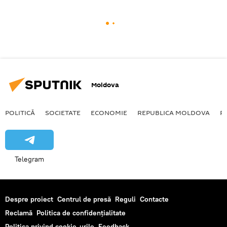
Moldova
POLITICĂ
SOCIETATE
ECONOMIE
REPUBLICA MOLDOVA
R
Telegram
Despre proiect
Centrul de presă
Reguli
Contacte
Reclamă
Politica de confidențialitate
Politica privind cookie-urile
Feedback