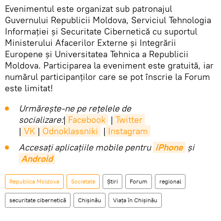
Evenimentul este organizat sub patronajul
Guvernului Republicii Moldova, Serviciul Tehnologia
Informației și Securitate Cibernetică cu suportul
Ministerului Afacerilor Externe și Integrării
Europene și Universitatea Tehnica a Republicii
Moldova. Participarea la eveniment este gratuită, iar
numărul participanților care se pot înscrie la Forum
este limitat!
Urmărește-ne pe rețelele de
socializare:
|
Facebook
|
Twitter
|
VK
|
Odnoklassniki
|
Instagram
Accesaţi aplicaţiile mobile pentru
iPhone
și
Android
Republica Moldova
Societate
Știri
Forum
regional
securitate cibernetică
Chișinău
Viața în Chișinău